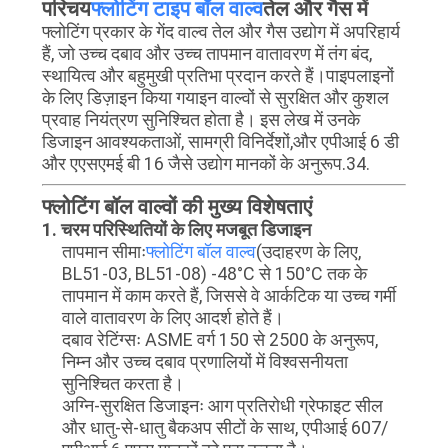
परिचय
फ्लोटिंग टाइप बॉल वाल्व
तेल और गैस में
फ्लोटिंग प्रकार के गेंद वाल्व तेल और गैस उद्योग में अपरिहार्य
गुणवत्ता
हैं, जो उच्च दबाव और उच्च तापमान वातावरण में तंग बंद,
स्थायित्व और बहुमुखी प्रतिभा प्रदान करते हैं।पाइपलाइनों
नियंत्रण
के लिए डिज़ाइन किया गयाइन वाल्वों से सुरक्षित और कुशल
प्रवाह नियंत्रण सुनिश्चित होता है। इस लेख में उनके
डिजाइन आवश्यकताओं, सामग्री विनिर्देशों,और एपीआई 6 डी
हमसे
और एएसएमई बी 16 जैसे उद्योग मानकों के अनुरूप.34.
संपर्क
फ्लोटिंग बॉल वाल्वों की मुख्य विशेषताएं
करें
1. चरम परिस्थितियों के लिए मजबूत डिजाइन
तापमान सीमाः
फ्लोटिंग बॉल वाल्व
(उदाहरण के लिए,
BL51-03, BL51-08) -48°C से 150°C तक के
समाचार
तापमान में काम करते हैं, जिससे वे आर्कटिक या उच्च गर्मी
वाले वातावरण के लिए आदर्श होते हैं।
दबाव रेटिंग्सः ASME वर्ग 150 से 2500 के अनुरूप,
उद्धरण
निम्न और उच्च दबाव प्रणालियों में विश्वसनीयता
सुनिश्चित करता है।
मांगें
अग्नि-सुरक्षित डिजाइनः आग प्रतिरोधी ग्रेफाइट सील
और धातु-से-धातु बैकअप सीटों के साथ, एपीआई 607/