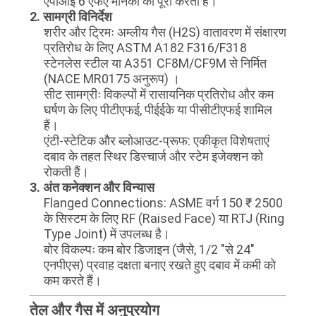
एपीआई 6 एफए मानकों को पूरा करता है।
SITEMAP
2. सामग्री विनिर्देश
शरीर और ट्रिमः अम्लीय गैस (H2S) वातावरण में संक्षारण
PRIVACY
प्रतिरोध के लिए ASTM A182 F316/F318
स्टेनलेस स्टील या A351 CF8M/CF9M से निर्मित
POLICY
(NACE MR0175 अनुरूप) ।
सीट सामग्रीः विकल्पों में रासायनिक प्रतिरोध और कम
घर्षण के लिए पीटीएफई, पीईईके या पीसीटीएफई शामिल
हैं।
एंटी-स्टेटिक और ब्लोआउट-प्रूफ: एकीकृत विशेषताएं
दबाव के तहत स्थिर डिस्चार्ज और स्टेम इजेक्शन को
रोकती हैं।
3. अंत कनेक्शन और विन्यास
Flanged Connections: ASME वर्ग 150 ₹ 2500
के सिस्टम के लिए RF (Raised Face) या RTJ (Ring
Type Joint) में उपलब्ध है।
बोर विकल्पः कम बोर डिजाइन (जैसे, 1/2 "से 24"
एनपीएस) प्रवाह दक्षता बनाए रखते हुए दबाव में कमी को
कम करते हैं।
तेल और गैस में अनुप्रयोग