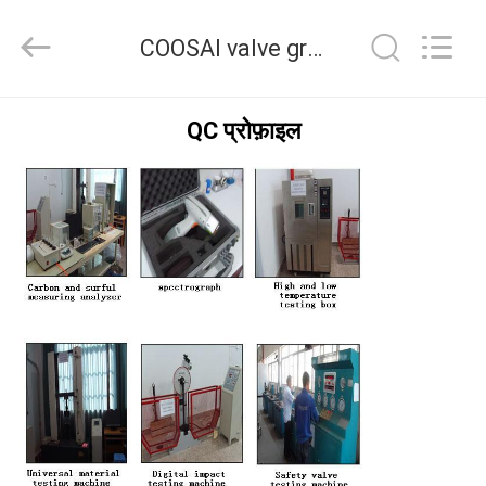
2026
COOSAI
valve
COOSAI valve group गुणवत्ता नियंत्रण
group.
All
Rights
Reserved.
घर
QC प्रोफ़ाइल
उत्पाद
हमारे
बारे
में
कारखाने
का
दौरा