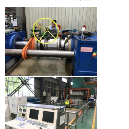
गुणवत्ता
नियंत्रण
हमसे
संपर्क
करें
समाचार
उद्धरण
मांगें