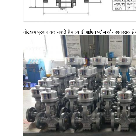
नोटःहम प्रदान कर सकते हैं वाल्व डीआईएन फ्लैंज और एएनएसआई फ्