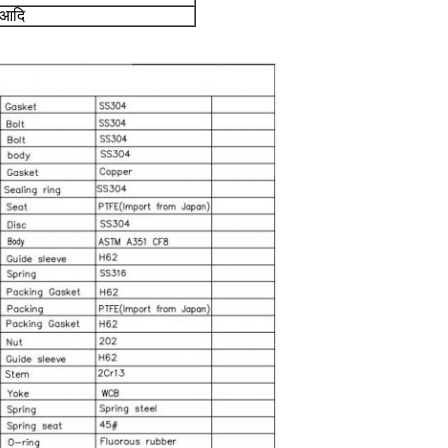
ल आदि