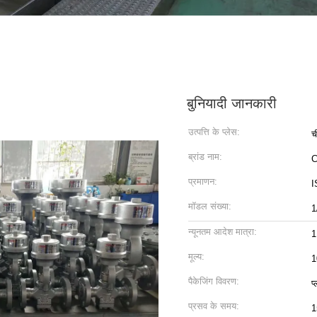
बुनियादी जानकारी
उत्पत्ति के प्लेस:
च
ब्रांड नाम:
प्रमाणन:
I
मॉडल संख्या:
1
न्यूनतम आदेश मात्रा:
1
मूल्य:
1
पैकेजिंग विवरण:
प
प्रसव के समय:
1