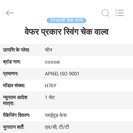
2026
COOSAI
valve
group.
All
एनआरवी चेक वाल्व
Rights
Reserved.
वेफर प्रकार स्विंग चेक वाल्व
घर
उत्पाद
उत्पत्ति के प्लेस:
चीन
ब्रांड नाम:
coosai
हमारे
प्रमाणन:
API6D, ISO 9001
बारे
मॉडल संख्या:
H76Y
में
न्यूनतम आदेश
1 सेट
मात्रा:
कारखाने
पैकेजिंग विवरण:
प्लाईवुड केस
का
भुगतान शर्तें:
एल/सी, टी/टी
दौरा