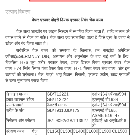
साइटमैप
उत्पाद विवरण
PRIVACY
वेफर प्रकार दोहरी डिस्क प्रकार स्विंग चेक वाल्व
POLICY
चेक वाल्व आमतौर पर लाइन सिस्टम में स्थापित किया जाता है, ताकि माध्यम को
वापस बहने से रोका जा सके। चेक वाल्व एक स्वचालित वाल्व है जिसे द्रव के दबाव से
खोला और बंद किया जाता है।
पारंपरिक चेक वाल्व की समस्या के खिलाफ, हम समझौते अमेरिका
एपीआई&GERMNEY DIN, अध्ययन और अनुसंधान के बाद कई वर्षों के लिए,
विकसित H76 लुग शरीर प्रकार वेफर, डबल डिस्क स्विंग प्रकार वेफर चेक
वाल्व,H74 स्विंग सिंगल-प्लेट वेफर चेक वाल्व, H71 लिफ्ट वेफर चेक वाल्व, और इन
उत्पादों की श्रृंखला। तेल, पेट्रो, धातु विज्ञान, बिजली, प्रकाश उद्योग, खाद्य,ग्राहकों
से उच्च मूल्यांकन प्राप्त किया.
डिजाइन मानक
GB/T12221
एपीआई6डीएपीआई594
दबाव-तापमान रेटिंग
GB/T12224
एएसएमई बी1634
आमने-सामने
फैक्टरी मानक
एपीआई6डीएपीआई594
फ्लैंज के अंत
GB/T9113JB/T79
एएसएमई बी165,
ASME B16. 47
निरीक्षण और परीक्षण
JB/T9092/GB/T13927
एपीआई 598/एपीआई 6
डी
परीक्षण दबाव
शेल
CL150
CL300
CL400
CL600
CL900
CL1500