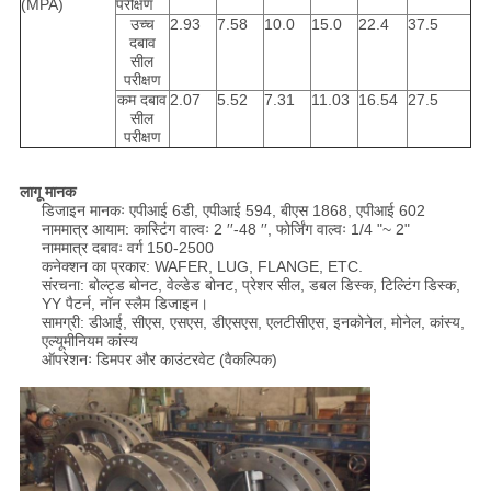
(MPA)
परीक्षण
उच्च
2.93
7.58
10.0
15.0
22.4
37.5
दबाव
सील
परीक्षण
कम दबाव
2.07
5.52
7.31
11.03
16.54
27.5
सील
परीक्षण
लागू मानक
डिजाइन मानकः एपीआई 6डी, एपीआई 594, बीएस 1868, एपीआई 602
नाममात्र आयाम: कास्टिंग वाल्वः 2 ′′-48 ′′, फोर्जिंग वाल्वः 1/4 "~ 2"
नाममात्र दबावः वर्ग 150-2500
कनेक्शन का प्रकार: WAFER, LUG, FLANGE, ETC.
संरचना: बोल्ट्ड बोनट, वेल्डेड बोनट, प्रेशर सील, डबल डिस्क, टिल्टिंग डिस्क,
YY पैटर्न, नॉन स्लैम डिजाइन।
सामग्री: डीआई, सीएस, एसएस, डीएसएस, एलटीसीएस, इनकोनेल, मोनेल, कांस्य,
एल्यूमीनियम कांस्य
ऑपरेशनः डिमपर और काउंटरवेट (वैकल्पिक)