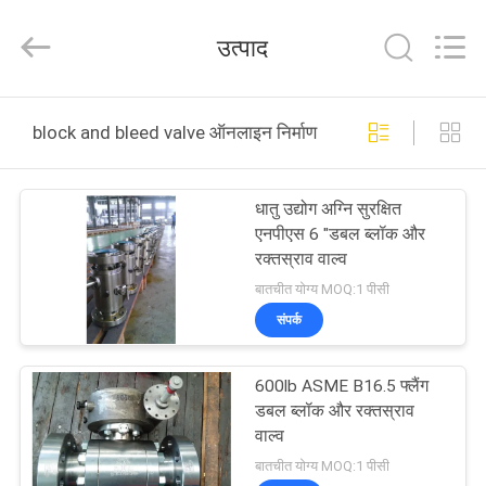
2025
COOSAI
valve
उत्पाद
group.
All
Rights
Reserved.
घर
block and bleed valve ऑनलाइन निर्माण
उत्पाद
धातु उद्योग अग्नि सुरक्षित
एनपीएस 6 "डबल ब्लॉक और
हमारे
रक्तस्राव वाल्व
बारे
बातचीत योग्य MOQ:1 पीसी
संपर्क
में
600lb ASME B16.5 फ्लैंग
कारखाने
डबल ब्लॉक और रक्तस्राव
का
वाल्व
बातचीत योग्य MOQ:1 पीसी
दौरा