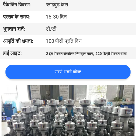
पैकेजिंग विवरण:
प्लाईवुड केस
गुणवत्ता
प्रसव के समय:
15-30 दिन
नियंत्रण
भुगतान शर्तें:
टी/टी
आपूर्ति की क्षमता:
100 पीसी प्रति दिन
हमसे
हाई लाइट:
,
2 इंच पिस्टन संचालित नियंत्रण वाल्व
220 डिग्री पिस्टन वाल्व
संपर्क
करें
सबसे अच्छी कीमत
समाचार
उद्धरण
मांगें