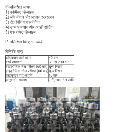
निम्नलिखित लाभः
1) कॉम्पैक्ट डिजाइन
2) लंबे जीवन और आसान रखरखाव
3) सेल विनियामक पैकिंग
4) उच्च प्रदर्शन और अच्छी सीलिंग
5) एक शाफ्ट डिजाइन
निम्नलिखित विस्तृत आंकड़े:
विनिर्देश पत्र
अधिकतम कार्य दबाव
40 बार
कार्य तापमान
-20 से 230 °C
हाइड्रोलिक शैल परीक्षण (60 बार)
शून्य रिसाव
हाइड्रोलिक सील परीक्षण (60 बार)
शून्य रिसाव
एक्ट्यूएटर वायु आपूर्ति
₹5 बार
अनुप्रयोग माध्यम
पानी, भाप, तेल आदि