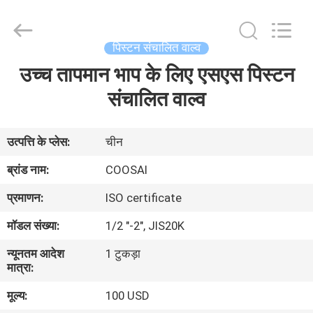
2026
COOSAI
valve
group.
All
पिस्टन संचालित वाल्व
Rights
Reserved.
उच्च तापमान भाप के लिए एसएस पिस्टन
घर
संचालित वाल्व
उत्पाद
उत्पत्ति के प्लेस:
चीन
हमारे
ब्रांड नाम:
COOSAI
बारे
प्रमाणन:
ISO certificate
में
मॉडल संख्या:
1/2 "-2", JIS20K
न्यूनतम आदेश
1 टुकड़ा
कारखाने
मात्रा:
का
मूल्य:
100 USD
दौरा