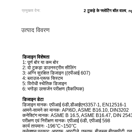
प्रमुखता देना:
2 टुकड़े के फ्लोटिंग बॉल वाल्व
np
,
उत्पाद विवरण
डिजाइन विशेषता
1: पूर्ण बोर या कम बोर
2: दो टुकड़ा डाउनस्ट्रीम सीलिंग
3: अग्नि सुरक्षित डिजाइन ((एपीआई 607)
4: ब्लाउज-प्रूफ सिस्टम
5: विरोधी स्थैतिक डिजाइन
6: भगोड़ा उत्सर्जन परीक्षण (वैकल्पिक)
डिजाइन डेटा
डिजाइन मानकः एपीआई 6डी,डीआईएन3357-1, EN12516-1
आमने-सामने का मानकः API6D, ASME B16.10, DIN3202
कनेक्टिंग मानकः ASME B 16.5, ASME B16.47, DIN 254
परीक्षण एवं निरीक्षण मानकः एपीआई 6डी, एपीआई 598
कार्य तापमानः -196°C~150°C
कनेक्शन प्रकारः आरएफ, आरटीजे, एफएफ, बीडब्ल्यू.बीएसपीटी, एन