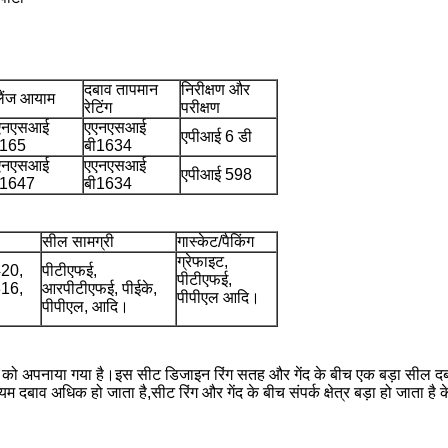
दबाव तापमान
निरीक्षण और
लैंज आयाम
रेटिंग
परीक्षण
एनएसआई
एएनएसआई
एपीआई 6 डी
ी165
बी1634
एनएसआई
एएनएसआई
एपीआई 598
ी1647
बी1634
सील सामग्री
गास्केट/पैकिंग
ग्रेफाइट,
20,
पीटीएफई,
पीटीएफई,
16,
आरपीटीएफई, पीईके,
पीपीएल आदि।
पीपीएल, आदि।
न को अपनाया गया है।इस सीट डिजाइन रिंग सतह और गेंद के बीच एक बड़ा सील दबा
 दबाव अधिक हो जाता है,सीट रिंग और गेंद के बीच संपर्क क्षेत्र बड़ा हो जाता है के 