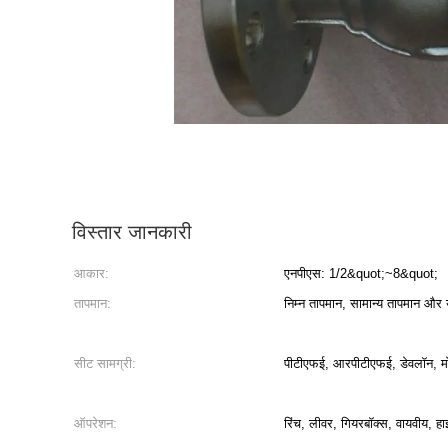
विस्तार जानकारी
आकार:
एनपीएस: 1/2&quot;~8&quot;
तापमान:
निम्न तापमान, सामान्य तापमान और 
सीट सामग्री:
पीटीएफई, आरपीटीएफई, डेवलॉन, म
ऑपरेशन:
रिंच, लीवर, गियरबॉक्स, वायवीय, ह