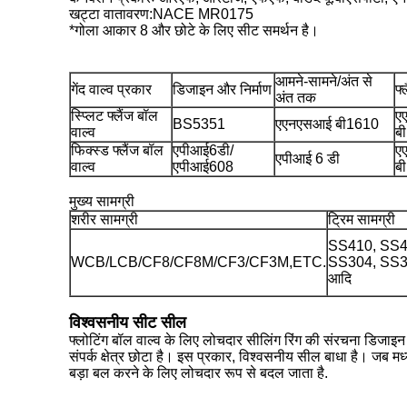
खट्टा वातावरण:NACE MR0175
*गोला आकार 8 और छोटे के लिए सीट समर्थन है।
आमने-सामने/अंत से
गेंद वाल्व प्रकार
डिजाइन और निर्माण
फ्
अंत तक
स्प्लिट फ्लैंज बॉल
ए
BS5351
एएनएसआई बी1610
वाल्व
ब
फिक्स्ड फ्लैंज बॉल
एपीआई6डी/
ए
एपीआई 6 डी
वाल्व
एपीआई608
ब
मुख्य सामग्री
शरीर सामग्री
ट्रिम सामग्री
SS410, SS4
WCB/LCB/CF8/CF8M/CF3/CF3M,ETC.
SS304, SS3
आदि
विश्वसनीय सीट सील
फ्लोटिंग बॉल वाल्व के लिए लोचदार सीलिंग रिंग की संरचना डिजाइ
संपर्क क्षेत्र छोटा है। इस प्रकार, विश्वसनीय सील बाधा है। जब मध्यम
बड़ा बल करने के लिए लोचदार रूप से बदल जाता है.