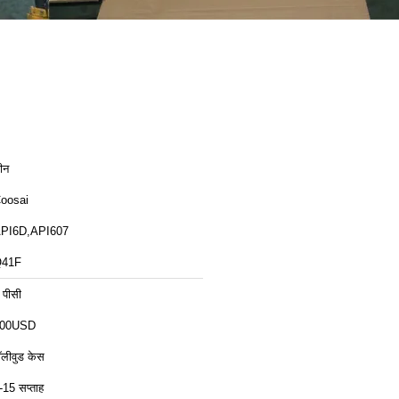
ीन
oosai
PI6D,API607
41F
 पीसी
00USD
ॉलीवुड केस
-15 सप्ताह