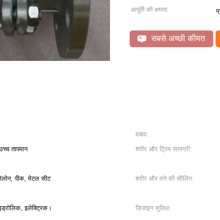
आपूर्ति की क्षमता:
प
सबसे अच्छी कीमत
दबाव:
उच्च तापमान
शरीर और ट्रिम सामग्री:
ोलोन, पीक, मेटल सीट
शरीर और तने की सीलिंग:
ाइड्रोलिक, इलेक्ट्रिक।
डिजाइन सुविधा: