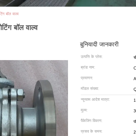
टिंग बॉल वाल्व
ोटिंग बॉल वाल्व
बुनियादी जानकारी
उत्पत्ति के प्लेस:
च
ब्रांड नाम:
C
प्रमाणन:
A
मॉडल संख्या:
Q
न्यूनतम आदेश मात्रा:
1
मूल्य:
3
पैकेजिंग विवरण:
प
प्रसव के समय:
2