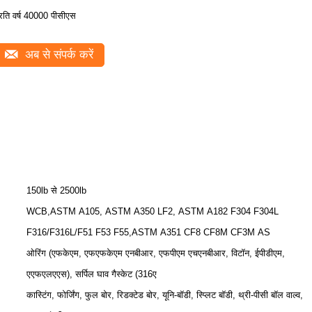
्रति वर्ष 40000 पीसीएस
अब से संपर्क करें
150lb से 2500lb
WCB,ASTM A105, ASTM A350 LF2, ASTM A182 F304 F304L
F316/F316L/F51 F53 F55,ASTM A351 CF8 CF8M CF3M AS
ओरिंग (एफकेएम, एफएफकेएम एनबीआर, एफपीएम एचएनबीआर, विटॉन, ईपीडीएम,
एएफएलएएस), सर्पिल घाव गैस्केट (316ए
कास्टिंग, फोर्जिंग, फुल बोर, रिडक्टेड बोर, यूनि-बॉडी, स्प्लिट बॉडी, थ्री-पीसी बॉल वाल्व,