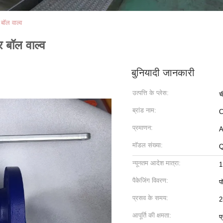
बॉल वाल्व
 बॉल वाल्व
बुनियादी जानकारी
उत्पत्ति के प्लेस:
च
ब्रांड नाम:
C
प्रमाणन:
A
मॉडल संख्या:
Q
न्यूनतम आदेश मात्रा:
1
पैकेजिंग विवरण:
प
प्रसव के समय:
2
आपूर्ति की क्षमता:
प