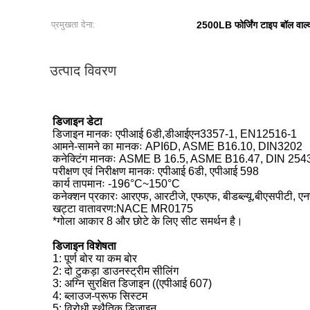
प्रमुखता देना:
2500LB फोर्जिंग टाइप बॉल वाल्
उत्पाद विवरण
डिजाइन डेटा
डिजाइन मानकः एपीआई 6डी,डीआईएन3357-1, EN12516-1
आमने-सामने का मानकः API6D, ASME B16.10, DIN3202
कनेक्टिंग मानकः ASME B 16.5, ASME B16.47, DIN 254
परीक्षण एवं निरीक्षण मानकः एपीआई 6डी, एपीआई 598
कार्य तापमानः -196°C~150°C
कनेक्शन प्रकारः आरएफ, आरटीजे, एफएफ, बीडब्ल्यू.बीएसपीटी, एन
खट्टा वातावरण:NACE MR0175
*गोला आकार 8 और छोटे के लिए सीट समर्थन है।
डिजाइन विशेषता
1: पूर्ण बोर या कम बोर
2: दो टुकड़ा डाउनस्ट्रीम सीलिंग
3: अग्नि सुरक्षित डिजाइन ((एपीआई 607)
4: ब्लाउज-प्रूफ सिस्टम
5: विरोधी स्थैतिक डिजाइन