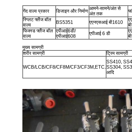
आमने-सामने/अंत से
गेंद वाल्व प्रकार
डिजाइन और निर्माण
फ्
अंत तक
स्प्लिट फ्लैंज बॉल
ए
BS5351
एएनएसआई बी1610
वाल्व
ब
फिक्स्ड फ्लैंज बॉल
एपीआई6डी/
ए
एपीआई 6 डी
वाल्व
एपीआई608
ब
मुख्य सामग्री
शरीर सामग्री
ट्रिम सामग्री
SS410, SS4
WCB/LCB/CF8/CF8M/CF3/CF3M,ETC.
SS304, SS3
आदि