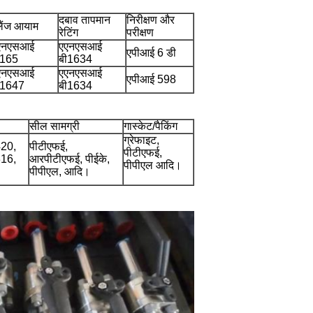
दबाव तापमान
निरीक्षण और
लैंज आयाम
रेटिंग
परीक्षण
एनएसआई
एएनएसआई
एपीआई 6 डी
ी165
बी1634
एनएसआई
एएनएसआई
एपीआई 598
ी1647
बी1634
सील सामग्री
गास्केट/पैकिंग
ग्रेफाइट,
20,
पीटीएफई,
पीटीएफई,
16,
आरपीटीएफई, पीईके,
पीपीएल आदि।
पीपीएल, आदि।