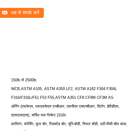
अब से संपर्क करें
150lb से 2500lb
WCB,ASTM A105, ASTM A350 LF2, ASTM A182 F304 F304L
F316/F316L/F51 F53 F55,ASTM A351 CF8 CF8M CF3M AS
ओरिंग (एफकेएम, एफएफकेएम एनबीआर, एफपीएम एचएनबीआर, विटॉन, ईपीडीएम,
एएफएलएएस), सर्पिल घाव गैस्केट (316ए
कास्टिंग, फोर्जिंग, फुल बोर, रिडक्टेड बोर, यूनि-बॉडी, स्प्लिट बॉडी, थ्री-पीसी बॉल वाल्व,