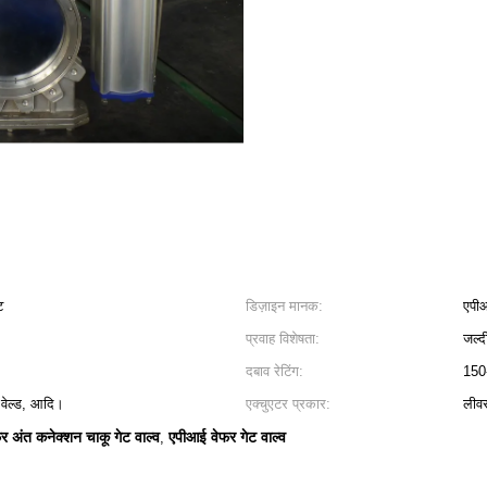
ट
डिज़ाइन मानक:
एपी
प्रवाह विशेषता:
जल्द
दबाव रेटिंग:
150
 वेल्ड, आदि।
एक्चुएटर प्रकार:
लीव
र अंत कनेक्शन चाकू गेट वाल्व
एपीआई वेफर गेट वाल्व
,