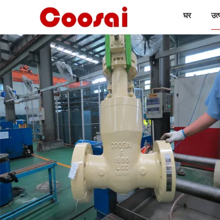
घर
उत्