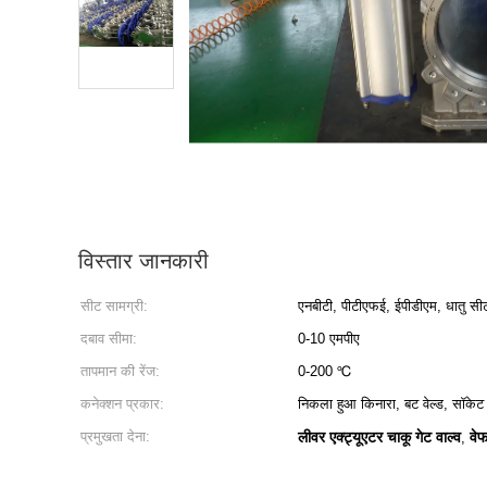
विस्तार जानकारी
सीट सामग्री:
एनबीटी, पीटीएफई, ईपीडीएम, धातु सी
दबाव सीमा:
0-10 एमपीए
तापमान की रेंज:
0-200 ℃
कनेक्शन प्रकार:
निकला हुआ किनारा, बट वेल्ड, सॉकेट
प्रमुखता देना:
लीवर एक्ट्यूएटर चाकू गेट वाल्व
वेफ
,