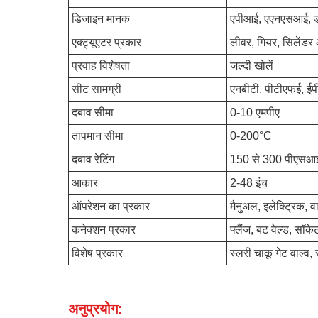
डिजाइन मानक
एपीआई, एएनएसआई, 
एक्ट्यूएटर प्रकार
लीवर, गियर, सिलेंड
प्रवाह विशेषता
जल्दी खोलें
सीट सामग्री
एनबीटी, पीटीएफई, ईप
दबाव सीमा
0-10 एमपीए
तापमान सीमा
0-200°C
दबाव रेटिंग
150 से 300 पीएसआ
आकार
2-48 इंच
ऑपरेशन का प्रकार
मैनुअल, इलेक्ट्रिक,
कनेक्शन प्रकार
फ्लैंज, बट वेल्ड, सॉक
विशेष प्रकार
स्लरी चाकू गेट वाल्व
अनुप्रयोग: