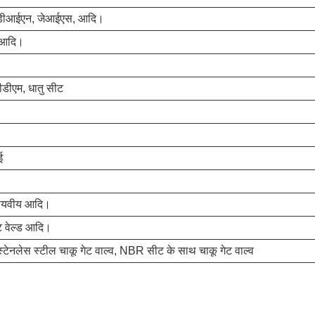
डीआईएन, जेआईएस, आदि।
र आदि।
ीडीएम, धातु सीट
ई
 वायवीय आदि।
ेट वेल्ड आदि।
, स्टेनलेस स्टील चाकू गेट वाल्व, NBR सीट के साथ चाकू गेट वाल्व