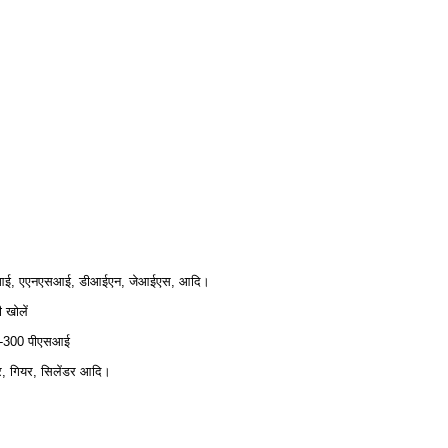
आई, एएनएसआई, डीआईएन, जेआईएस, आदि।
ी खोलें
-300 पीएसआई
र, गियर, सिलेंडर आदि।