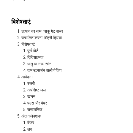
उद्धरण
मांगें
विशेषताएं:
उत्पाद का नामः चाकू गेट वाल्व
संचालित करना: दोहरी क्रिया
साइटमैप
विशेषताएं:
पूर्ण पोर्ट
द्विदिशात्मक
PRIVACY
धातु या नरम सीट
कम उत्सर्जन वाली पैकिंग
POLICY
आवेदनः
स्लरी
अपशिष्ट जल
खनन
पल्स और पेपर
रासायनिक
अंत कनेक्शनः
वेफर
लग