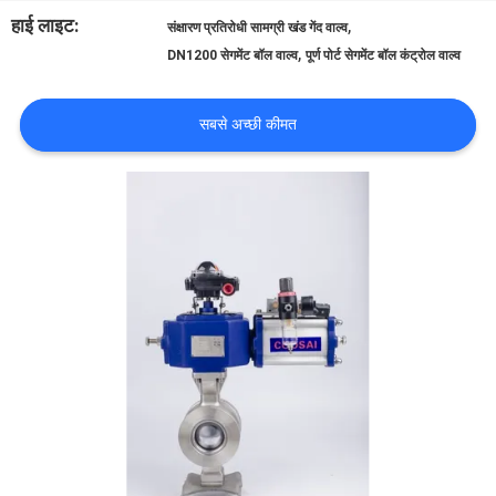
का
हाई लाइट:
,
संक्षारण प्रतिरोधी सामग्री खंड गेंद वाल्व
दौरा
,
DN1200 सेगमेंट बॉल वाल्व
पूर्ण पोर्ट सेगमेंट बॉल कंट्रोल वाल्व
सबसे अच्छी कीमत
गुणवत्ता
नियंत्रण
हमसे
संपर्क
करें
समाचार