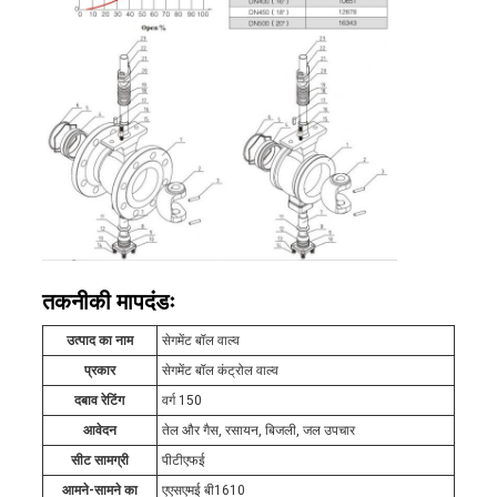
तकनीकी मापदंडः
उत्पाद का नाम
सेगमेंट बॉल वाल्व
प्रकार
सेगमेंट बॉल कंट्रोल वाल्व
दबाव रेटिंग
वर्ग 150
आवेदन
तेल और गैस, रसायन, बिजली, जल उपचार
सीट सामग्री
पीटीएफई
आमने-सामने का
एएसएमई बी1610