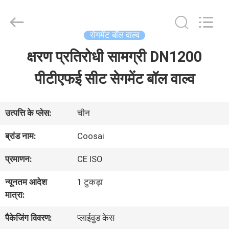
2026
COOSAI
valve
group.
सेगमेंट बॉल वाल्व
All
Rights
क्षरण प्रतिरोधी सामग्री DN1200
घर
Reserved.
पीटीएफई सीट सेगमेंट बॉल वाल्व
उत्पाद
उत्पत्ति के प्लेस:
चीन
हमारे
ब्रांड नाम:
Coosai
बारे
प्रमाणन:
CE ISO
में
न्यूनतम आदेश
1 टुकड़ा
मात्रा:
कारखाने
पैकेजिंग विवरण:
प्लाईवुड केस