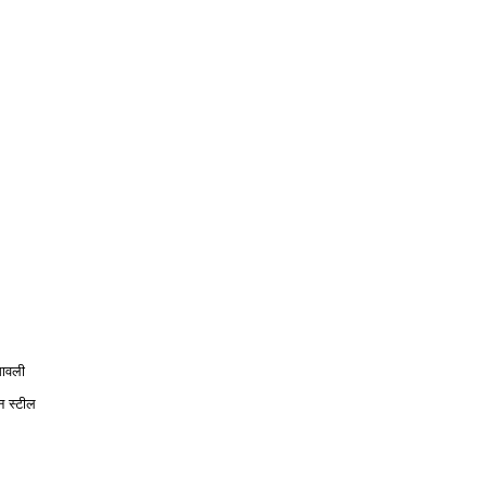
मावली
बन स्टील