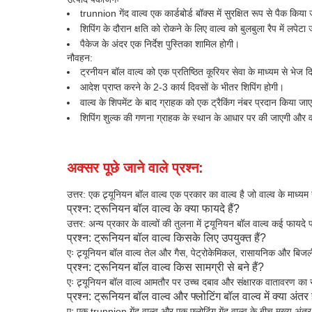
trunnion गेंद वाल्व एक कार्डबोर्ड बॉक्स में सुरक्षित रूप से पैक किया
शिपिंग के दौरान क्षति को रोकने के लिए वाल्व को बुलबुला रैप में लपेटा
पैकेज के अंदर एक निर्देश पुस्तिका शामिल होगी।
नौवहन:
ट्रनीयन बॉल वाल्व को एक प्रतिष्ठित कूरियर सेवा के माध्यम से भेज 
आदेश प्राप्त करने के 2-3 कार्य दिवसों के भीतर शिपिंग होगी।
वाल्व के शिपमेंट के बाद ग्राहक को एक ट्रैकिंग नंबर प्रदान किया जा
शिपिंग शुल्क की गणना ग्राहक के स्थान के आधार पर की जाएगी और वा
अक्सर पूछे जाने वाले प्रश्न:
उत्तर: एक ट्र्यूनियन बॉल वाल्व एक प्रकार का वाल्व है जो वाल्व के माध्यम
प्रश्न: ट्रूनियन बॉल वाल्व के क्या फायदे हैं?
उत्तर: अन्य प्रकार के वाल्वों की तुलना में ट्र्यूनियन बॉल वाल्व कई फायद
प्रश्न: ट्रूनियन बॉल वाल्व किसके लिए उपयुक्त हैं?
एः ट्र्यूनियन बॉल वाल्व तेल और गैस, पेट्रोकेमिकल, रासायनिक और बिजली उ
प्रश्न: ट्रूनियन बॉल वाल्व किस सामग्री से बने हैं?
एः ट्र्यूनियन बॉल वाल्व आमतौर पर उच्च दबाव और संक्षारक वातावरण का साम
प्रश्न: ट्रूनियन बॉल वाल्व और फ्लोटिंग बॉल वाल्व में क्या अंतर 
एः एक trunnion गेंद वाल्व और एक फ्लोटिंग गेंद वाल्व के बीच मुख्य अंत