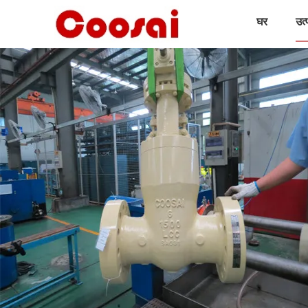
घर
उत्