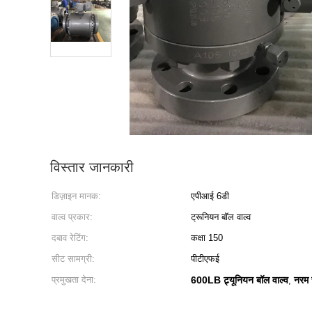
विस्तार जानकारी
डिज़ाइन मानक:
एपीआई 6डी
वाल्व प्रकार:
ट्रूनियन बॉल वाल्व
दबाव रेटिंग:
कक्षा 150
सीट सामग्री:
पीटीएफई
प्रमुखता देना:
600LB ट्र्यूनियन बॉल वाल्व
नरम स
,