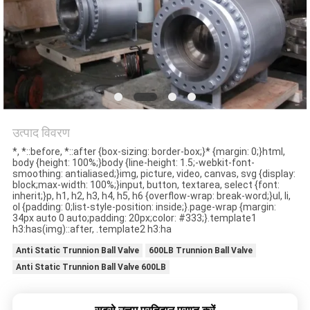
गुणवत्ता
नियंत्रण
हमसे
संपर्क
उत्पाद विवरण
करें
*, *::before, *::after {box-sizing: border-box;}* {margin: 0;}html,
body {height: 100%;}body {line-height: 1.5;-webkit-font-
smoothing: antialiased;}img, picture, video, canvas, svg {display:
block;max-width: 100%;}input, button, textarea, select {font:
inherit;}p, h1, h2, h3, h4, h5, h6 {overflow-wrap: break-word;}ul, li,
समाचार
ol {padding: 0;list-style-position: inside;}.page-wrap {margin:
34px auto 0 auto;padding: 20px;color: #333;}.template1
h3:has(img)::after, .template2 h3:ha
उद्धरण
Anti Static Trunnion Ball Valve
600LB Trunnion Ball Valve
मांगें
Anti Static Trunnion Ball Valve 600LB