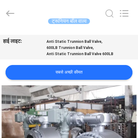
2026
COOSAI
valve
group.
All
ट्रूनियन बॉल वाल्व
Rights
Reserved.
घर
हाई लाइट:
,
Anti Static Trunnion Ball Valve
,
600LB Trunnion Ball Valve
उत्पाद
Anti Static Trunnion Ball Valve 600LB
हमारे
सबसे अच्छी कीमत
बारे
में
कारखाने
का
दौरा