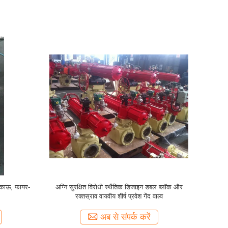
ष प्रवेश गेंद
150LB~1500LB F316 गैस तेल के लिए डबल ब्लॉक
षा के साथ
और ब्लीड थ्रेडेड बॉल वाल्व
अब से संपर्क करें