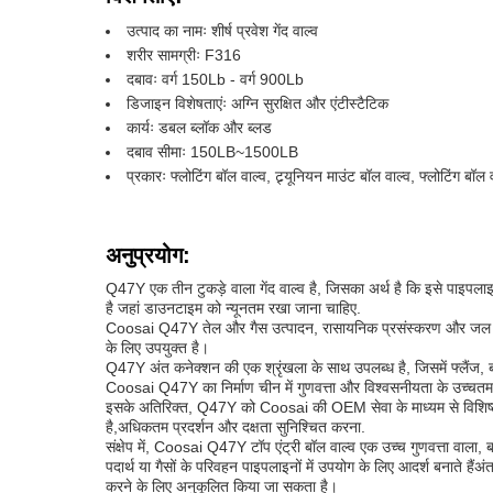
उत्पाद का नामः शीर्ष प्रवेश गेंद वाल्व
शरीर सामग्रीः F316
दबावः वर्ग 150Lb - वर्ग 900Lb
डिजाइन विशेषताएंः अग्नि सुरक्षित और एंटीस्टैटिक
कार्यः डबल ब्लॉक और ब्लड
दबाव सीमाः 150LB~1500LB
प्रकारः फ्लोटिंग बॉल वाल्व, ट्र्यूनियन माउंट बॉल वाल्व, फ्लोटिंग बॉल 
अनुप्रयोग:
Q47Y एक तीन टुकड़े वाला गेंद वाल्व है, जिसका अर्थ है कि इसे पाइप
है जहां डाउनटाइम को न्यूनतम रखा जाना चाहिए.
Coosai Q47Y तेल और गैस उत्पादन, रासायनिक प्रसंस्करण और जल उपचार स
के लिए उपयुक्त है।
Q47Y अंत कनेक्शन की एक श्रृंखला के साथ उपलब्ध है, जिसमें फ्लैंज, बट
Coosai Q47Y का निर्माण चीन में गुणवत्ता और विश्वसनीयता के उच्चतम मा
इसके अतिरिक्त, Q47Y को Coosai की OEM सेवा के माध्यम से विशिष्ट
है,अधिकतम प्रदर्शन और दक्षता सुनिश्चित करना.
संक्षेप में, Coosai Q47Y टॉप एंट्री बॉल वाल्व एक उच्च गुणवत्ता वाला,
पदार्थ या गैसों के परिवहन पाइपलाइनों में उपयोग के लिए आदर्श बनाते ह
करने के लिए अनुकूलित किया जा सकता है।