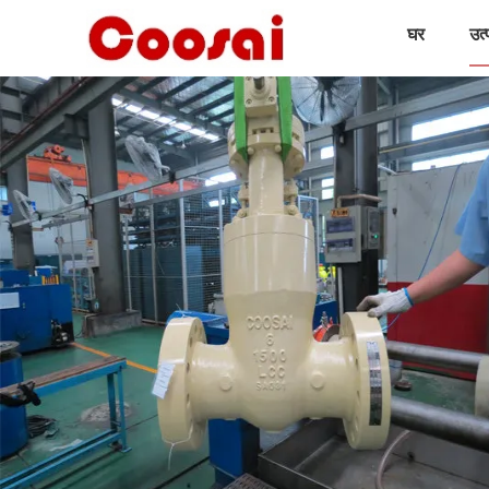
घर
उत्