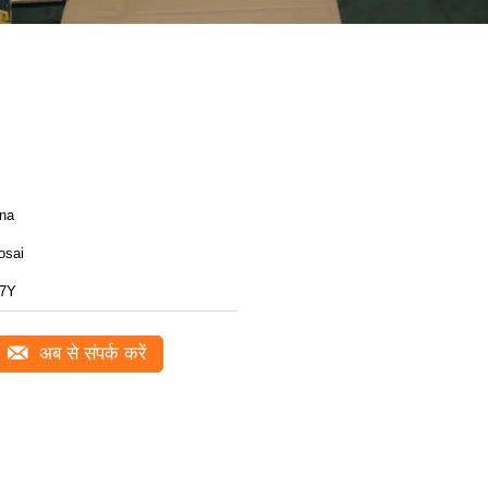
ina
osai
7Y
अब से संपर्क करें