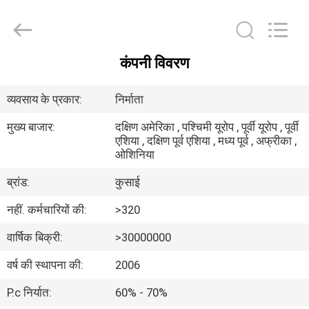
2026
COOSAI
valve
group.
All
Rights
Reserved.
कंपनी विवरण
घर
व्यवसाय के प्रकार:
निर्माता
उत्पाद
मुख्य बाजार:
दक्षिण अमेरिका , पश्चिमी यूरोप , पूर्वी यूरोप , पूर्वी
एशिया , दक्षिण पूर्व एशिया , मध्य पूर्व , अफ्रीका ,
ओशिनिया
हमारे
ब्रांड:
कुसाई
बारे
में
नहीं. कर्मचारियों की:
>320
वार्षिक बिक्री:
>30000000
कारखाने
वर्ष की स्थापना की:
2006
का
P.c निर्यात:
60% - 70%
दौरा