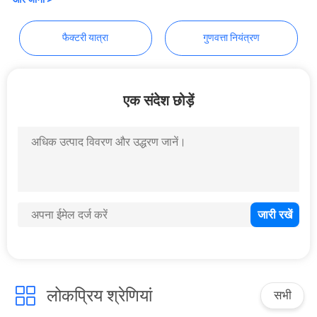
साइटमैप
फैक्टरी यात्रा
गुणवत्ता नियंत्रण
PRIVACY
POLICY
एक संदेश छोड़ें
लोकप्रिय श्रेणियां
सभी