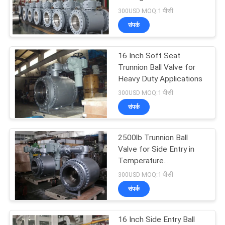
साइटमैप
300USD MOQ:1 पीसी
संपर्क
PRIVACY
23
POLICY
16 Inch Soft Seat
शीर्ष प्रवेश गेंद वाल्व
Trunnion Ball Valve for
Heavy Duty Applications
300USD MOQ:1 पीसी
संपर्क
2500lb Trunnion Ball
16
Valve for Side Entry in
डबल ब्लॉक और ब्लड
Temperature
Environments
300USD MOQ:1 पीसी
वाल्व
संपर्क
16 Inch Side Entry Ball