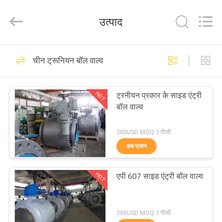
2026
COOSAI
valve
उत्पाद
group.
All
Rights
Reserved.
घर
54
चीन ट्रूनियन बॉल वाल्व
सेगमेंट बॉल वाल्व
उत्पाद
HOT
ट्रनीयन प्रकार के साइड एंट्री
बॉल वाल्व
हमारे
बारे
300USD MOQ:1 पीसी
अब प्रश्न
में
45
HOT
एपी 607 साइड एंट्री बॉल वाल्व
कारखाने
चाकू गेट वाल्व
का
300USD MOQ:1 पीसी
दौरा