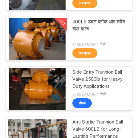
अब प्रश्न
गुणवत्ता
HOT
300LB डबल ब्लॉक और ब्लीड
नियंत्रण
37
बॉल वाल्व
ट्रूनियन बॉल वाल्व
300USD MOQ:1 पीसी
हमसे
अब प्रश्न
संपर्क
करें
Side Entry Trunnion Ball
Valve 2500lb for Heavy
Duty Applications
समाचार
34
300USD MOQ:1 पीसी
संपर्क
उद्धरण
फ्लोटिंग बॉल वाल्व
मांगें
Anti Static Trunnion Ball
Valve 600LB for Long-
Lasting Performance