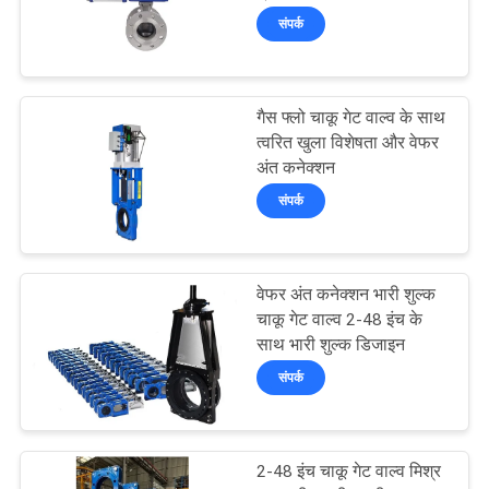
साइटमैप
गया
संपर्क
PRIVACY
23
POLICY
गैस फ्लो चाकू गेट वाल्व के साथ
शीर्ष प्रवेश गेंद वाल्व
त्वरित खुला विशेषता और वेफर
अंत कनेक्शन
संपर्क
वेफर अंत कनेक्शन भारी शुल्क
16
चाकू गेट वाल्व 2-48 इंच के
डबल ब्लॉक और ब्लड
साथ भारी शुल्क डिजाइन
संपर्क
वाल्व
2-48 इंच चाकू गेट वाल्व मिश्र