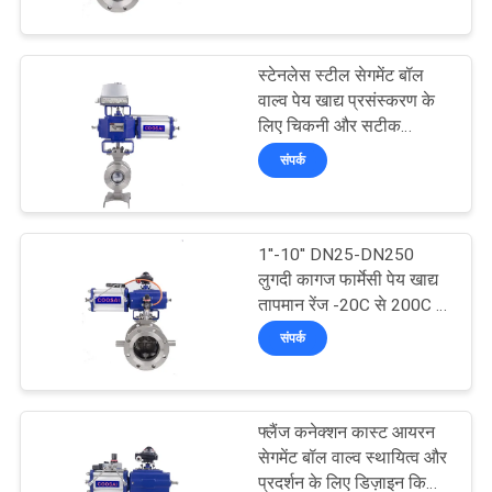
गुणवत्ता
स्टेनलेस स्टील सेगमेंट बॉल
नियंत्रण
37
वाल्व पेय खाद्य प्रसंस्करण के
लिए चिकनी और सटीक
नियंत्रण
ट्रूनियन बॉल वाल्व
संपर्क
हमसे
संपर्क
करें
1''-10'' DN25-DN250
लुगदी कागज फार्मेसी पेय खाद्य
तापमान रेंज -20C से 200C के
समाचार
34
लिए सेगमेंट बॉल वाल्व
संपर्क
उद्धरण
फ्लोटिंग बॉल वाल्व
मांगें
फ्लैंज कनेक्शन कास्ट आयरन
सेगमेंट बॉल वाल्व स्थायित्व और
प्रदर्शन के लिए डिज़ाइन किया