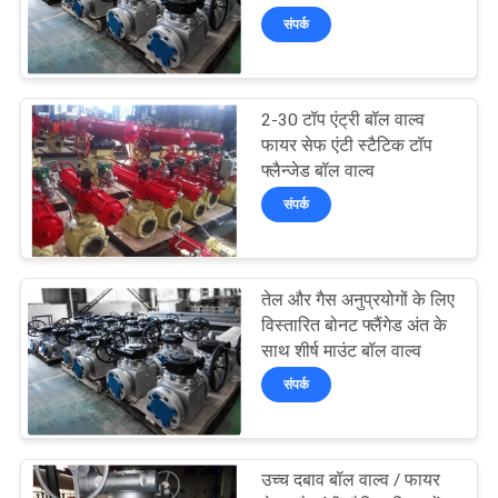
साइटमैप
संपर्क
PRIVACY
23
POLICY
2-30 टॉप एंट्री बॉल वाल्व
शीर्ष प्रवेश गेंद वाल्व
फायर सेफ एंटी स्टैटिक टॉप
फ्लैन्जेड बॉल वाल्व
संपर्क
तेल और गैस अनुप्रयोगों के लिए
16
विस्तारित बोनट फ्लैंगेड अंत के
डबल ब्लॉक और ब्लड
साथ शीर्ष माउंट बॉल वाल्व
संपर्क
वाल्व
उच्च दबाव बॉल वाल्व / फायर