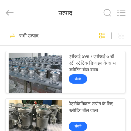
2026
COOSAI
valve
उत्पाद
group.
All
Rights
Reserved.
घर
54
सभी उत्पाद
सेगमेंट बॉल वाल्व
उत्पाद
एपीआई 598 / एपीआई 6 डी
एंटी स्टेटिक डिजाइन के साथ
हमारे
फ्लोटिंग बॉल वाल्व
बारे
संपर्क
में
45
पेट्रोकेमिकल उद्योग के लिए
कारखाने
चाकू गेट वाल्व
फ्लोटिंग बॉल वाल्व
का
दौरा
संपर्क