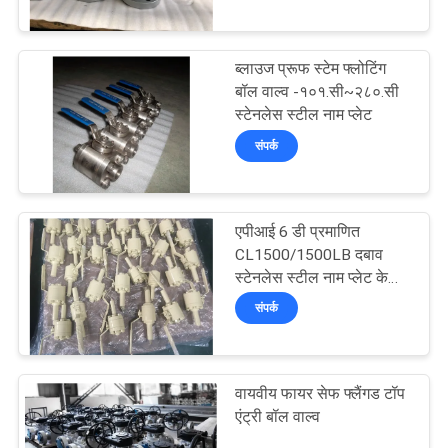
गुणवत्ता
ब्लाउज प्रूफ स्टेम फ्लोटिंग
नियंत्रण
37
बॉल वाल्व -१०१.सी~२८०.सी
स्टेनलेस स्टील नाम प्लेट
ट्रूनियन बॉल वाल्व
संपर्क
हमसे
संपर्क
करें
एपीआई 6 डी प्रमाणित
CL1500/1500LB दबाव
स्टेनलेस स्टील नाम प्लेट के
समाचार
34
साथ फ्लोटिंग प्रकार की गेंद
संपर्क
वाल्व
उद्धरण
फ्लोटिंग बॉल वाल्व
मांगें
वायवीय फायर सेफ फ्लैंगड टॉप
एंट्री बॉल वाल्व