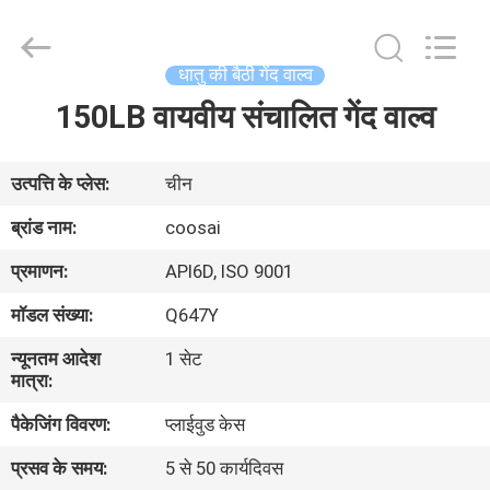
2026
COOSAI
valve
group.
All
धातु की बैठी गेंद वाल्व
Rights
Reserved.
150LB वायवीय संचालित गेंद वाल्व
घर
उत्पाद
उत्पत्ति के प्लेस:
चीन
ब्रांड नाम:
coosai
हमारे
प्रमाणन:
API6D, ISO 9001
बारे
मॉडल संख्या:
Q647Y
में
न्यूनतम आदेश
1 सेट
मात्रा:
कारखाने
पैकेजिंग विवरण:
प्लाईवुड केस
का
प्रसव के समय:
5 से 50 कार्यदिवस
दौरा