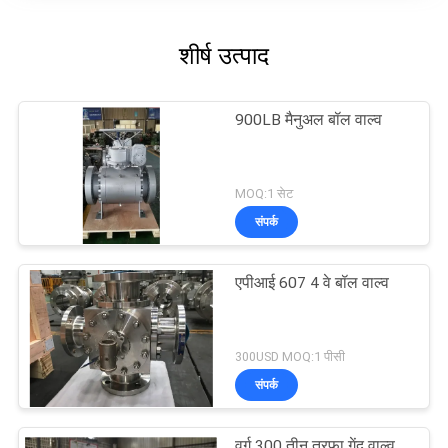
शीर्ष उत्पाद
900LB मैनुअल बॉल वाल्व
MOQ:1 सेट
संपर्क
एपीआई 607 4 वे बॉल वाल्व
300USD MOQ:1 पीसी
संपर्क
वर्ग 300 तीन तरफा गेंद वाल्व