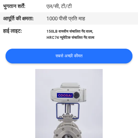
भुगतान शर्तें:
एल/सी, टी/टी
गुणवत्ता
आपूर्ति की क्षमता:
1000 पीसी प्रति माह
नियंत्रण
हाई लाइट:
,
150LB वायवीय संचालित गेंद वाल्व
HRC74 प्यूमेटिक संचालित गेंद वाल्व
हमसे
सबसे अच्छी कीमत
संपर्क
करें
समाचार
उद्धरण
मांगें