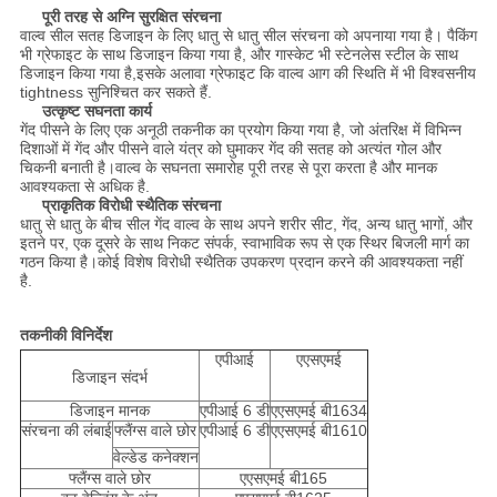
पूरी तरह से अग्नि सुरक्षित संरचना
वाल्व सील सतह डिजाइन के लिए धातु से धातु सील संरचना को अपनाया गया है। पैकिंग
भी ग्रेफाइट के साथ डिजाइन किया गया है, और गास्केट भी स्टेनलेस स्टील के साथ
डिजाइन किया गया है,इसके अलावा ग्रेफाइट कि वाल्व आग की स्थिति में भी विश्वसनीय
tightness सुनिश्चित कर सकते हैं.
उत्कृष्ट सघनता कार्य
गेंद पीसने के लिए एक अनूठी तकनीक का प्रयोग किया गया है, जो अंतरिक्ष में विभिन्न
दिशाओं में गेंद और पीसने वाले यंत्र को घुमाकर गेंद की सतह को अत्यंत गोल और
चिकनी बनाती है।वाल्व के सघनता समारोह पूरी तरह से पूरा करता है और मानक
आवश्यकता से अधिक है.
प्राकृतिक विरोधी स्थैतिक संरचना
धातु से धातु के बीच सील गेंद वाल्व के साथ अपने शरीर सीट, गेंद, अन्य धातु भागों, और
इतने पर, एक दूसरे के साथ निकट संपर्क, स्वाभाविक रूप से एक स्थिर बिजली मार्ग का
गठन किया है।कोई विशेष विरोधी स्थैतिक उपकरण प्रदान करने की आवश्यकता नहीं
है.
तकनीकी विनिर्देश
एपीआई
एएसएमई
डिजाइन संदर्भ
डिजाइन मानक
एपीआई 6 डी
एएसएमई बी1634
संरचना की लंबाई
फ्लैंग्स वाले छोर
एपीआई 6 डी
एएसएमई बी1610
वेल्डेड कनेक्शन
फ्लैंग्स वाले छोर
एएसएमई बी165