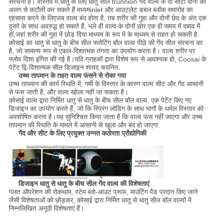
संरचना है। वास्तव में,धातु के लिए धातु सील trunnion गेंद वाल्व के दो सीटों दोनों को
अलग से कटौती कर सकते हैं मध्यमinlet और आउटलेट डबल ब्लॉक समारोह का
एहसास करने के लिएजब वाल्व बंद होता है, तब शरीर की गुहा और दोनों छेद के अंत एक
दूसरे के साथ अवरुद्ध हो सकते हैं, भले ही वाल्व के दोनों छोर एक ही समय में दबाव में
हों,जहां शरीर की गुहा में छोड़ दिया माध्यम के रूप में के माध्यम से राहत हो सकती है.
कोसाई का धातु से धातु के बीच सील फ्लोटिंग बॉल वाल्व पीछे की गेंद सील संरचना का
है, जो सामान्य रूप से एकल-दिशात्मक तंगता का उपयोग करता है। वाल्व शरीर पर
फ्लोव दिशा इंगित की गई है।यदि ग्राहकों द्वारा विशेष रूप से आवश्यक हो, Coosai के
पेटेंट द्वि-दिशात्मक सील डिजाइन शायद चयनित.
उच्च तापमान के तहत वाल्व फंसने से रोका गया
उच्च तापमान की कार्य स्थिति में, गर्मी के विस्तार के कारण वाल्व सीट और गेंद आसानी
से फंस जाती हैं, और वाल्व खोला नहीं जा सकता है।
कोसाई वाल्व द्वारा निर्मित धातु से धातु के बीच सील बॉल वाल्व, एक पेटेंट किए गए
डिजाइन का उपयोग करते हैं, जो कि स्प्रिंग लोडिंग के साथ भागों के थर्मल विस्तार को
अवशोषित करता है।यह सुनिश्चित किया जाता है कि वाल्व फंस नहीं जाएगा और उच्च
तापमान की स्थिति के मामले में आसानी से खुला और बंद हो जाएगा.
गेंद और सीट के लिए प्रयुक्त उन्नत कठोरता प्रौद्योगिकी
डिजाइन धातु से धातु के बीच सील गेंद वाल्व की विशेषताएं
गलत ऑपरेशन की रोकथाम, स्टेम ब्लो-आउट प्रूफ, माउंटिंग पैड प्रदान किए जाने
जैसी विशेषताओं को छोड़कर, कोसाई द्वारा निर्मित धातु से धातु सील बॉल वाल्वों में
निम्नलिखित अनूठी विशेषताएं हैं।