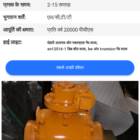
प्रसव के समय:
2-15 सप्ताह
गुणवत्ता
भुगतान शर्तें:
एल/सी,टी/टी
नियंत्रण
आपूर्ति की क्षमता:
प्रति वर्ष 20000 पीसीएस
हाई लाइट:
,
दोहरी अलगाव और रक्तस्राव गेंद वाल्व
हमसे
,
en12516-1 डिब बॉल वाल्व
bw अंत trunnion गेंद वाल्व
संपर्क
सबसे अच्छी कीमत
करें
समाचार
उद्धरण
मांगें