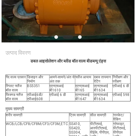
साइटमैप
PRIVACY
POLICY
उत्पाद विवरण
डबल आइसोलेशन और ब्लीड बॉल वाल्व बीडब्ल्यू एंड्स
गेंद वाल्व प्रकार
डिजाइन और
आमने-सामने/अंत से
फ्लैंज आयाम
दबाव तापमान
निरीक्षण और
निर्माण
अंत तक
रेटिंग
परीक्षण
स्प्लिट फ्लैंज
BS5351
एएनएसआई
एएनएसआई
एएनएसआई
एपीआई 6 डी
बॉल वाल्व
बी1610
बी165
बी1634
फिक्स्ड फ्लैंज
एपीआई6डी/
एपीआई 6 डी
एएनएसआई
एएनएसआई
एपीआई 598
बॉल वाल्व
एपीआई608
बी1647
बी1634
मुख्य सामग्री
शरीर सामग्री
ट्रिम सामग्री
सील सामग्री
गास्केट/
पैकिंग
WCB/LCB/CF8/CF8M/CF3/CF3M,ETC.
SS410,
पीटीएफई,
ग्रेफाइट,
SS420,
आरपीटीएफई,
पीटीएफई,
SS304,
पीईके, पीपीएल,
पीपीएल