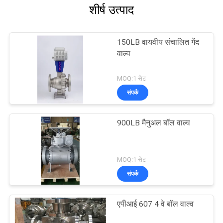
शीर्ष उत्पाद
150LB वायवीय संचालित गेंद
वाल्व
MOQ:1 सेट
संपर्क
900LB मैनुअल बॉल वाल्व
MOQ:1 सेट
संपर्क
एपीआई 607 4 वे बॉल वाल्व