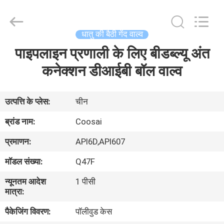
2026
COOSAI
valve
group.
All
धातु की बैठी गेंद वाल्व
Rights
Reserved.
पाइपलाइन प्रणाली के लिए बीडब्ल्यू अंत
घर
कनेक्शन डीआईबी बॉल वाल्व
उत्पाद
उत्पत्ति के प्लेस:
चीन
हमारे
ब्रांड नाम:
Coosai
बारे
प्रमाणन:
API6D,API607
में
मॉडल संख्या:
Q47F
न्यूनतम आदेश
1 पीसी
कारखाने
मात्रा:
का
पैकेजिंग विवरण:
पॉलीवुड केस
दौरा