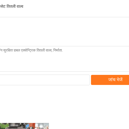
सेट तितली वाल्व
जांच भेजें