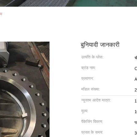
्व
बुनियादी जानकारी
उत्पत्ति के प्लेस:
च
ब्रांड नाम:
प्रमाणन:
A
मॉडल संख्या:
2
न्यूनतम आदेश मात्रा:
1
मूल्य:
1
पैकेजिंग विवरण:
प
प्रसव के समय:
3