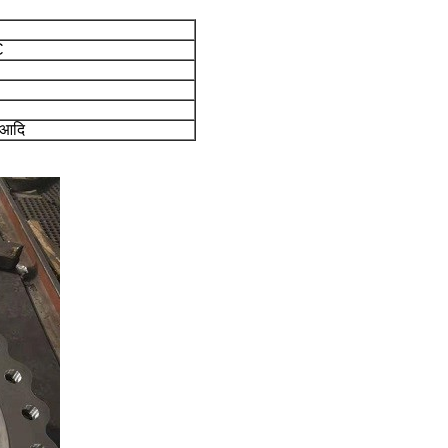
C
ल आदि