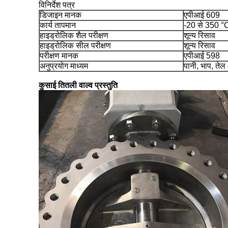
विनिर्देश पत्र
डिजाइन मानक
एपीआई 609
कार्य तापमान
-20 से 350 °
हाइड्रोलिक शैल परीक्षण
शून्य रिसाव
हाइड्रोलिक सील परीक्षण
शून्य रिसाव
परीक्षण मानक
एपीआई 598
अनुप्रयोग माध्यम
पानी, भाप, ते
कुसाई तितली वाल्व प्रस्तुति