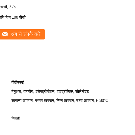
ल/सी, टी/टी
्रति दिन 100 पीसी
अब से संपर्क करें
पीटीएफई
मैनुअल, वायवीय, इलेक्ट्रोमोशन, हाइड्रोलिक, सोलेनोइड
सामान्य तापमान, मध्यम तापमान, निम्न तापमान, उच्च तापमान, t<80°C
तितली