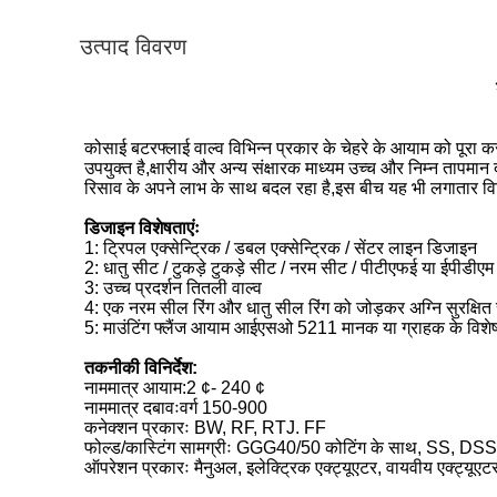
उत्पाद विवरण
कोसाई बटरफ्लाई वाल्व विभिन्न प्रकार के चेहरे के आयाम को पूरा क
उपयुक्त है,क्षारीय और अन्य संक्षारक माध्यम उच्च और निम्न तापमान द
रिसाव के अपने लाभ के साथ बदल रहा है,इस बीच यह भी लगातार विनियम
डिजाइन विशेषताएंः
1: ट्रिपल एक्सेन्ट्रिक / डबल एक्सेन्ट्रिक / सेंटर लाइन डिजाइन
2: धातु सीट / टुकड़े टुकड़े सीट / नरम सीट / पीटीएफई या ईपीडीएम
3: उच्च प्रदर्शन तितली वाल्व
4: एक नरम सील रिंग और धातु सील रिंग को जोड़कर अग्नि सुरक्षित
5: माउंटिंग फ्लैंज आयाम आईएसओ 5211 मानक या ग्राहक के विशे
तकनीकी विनिर्देश:
नाममात्र आयाम:2 ¢- 240 ¢
नाममात्र दबावःवर्ग 150-900
कनेक्शन प्रकारः BW, RF, RTJ. FF
फोल्ड/कास्टिंग सामग्रीः GGG40/50 कोटिंग के साथ, SS, 
ऑपरेशन प्रकारः मैनुअल, इलेक्ट्रिक एक्ट्यूएटर, वायवीय एक्ट्यूएट