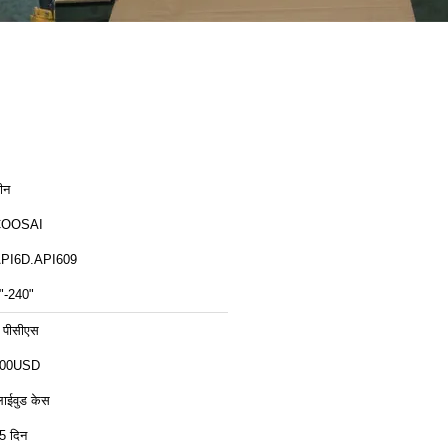
ीन
COOSAI
PI6D.API609
"-240"
 पीसीएस
00USD
्लाईवुड केस
5 दिन