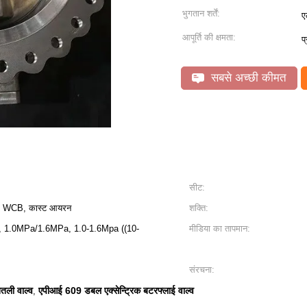
भुगतान शर्तें:
ए
आपूर्ति की क्षमता:
प
सबसे अच्छी कीमत
सीट:
्टिक, WCB, कास्ट आयरन
शक्ति:
दबाव, 1.0MPa/1.6MPa, 1.0-1.6Mpa ((10-
मीडिया का तापमान:
संरचना:
ितली वाल्व
एपीआई 609 डबल एक्सेन्ट्रिक बटरफ्लाई वाल्व
,