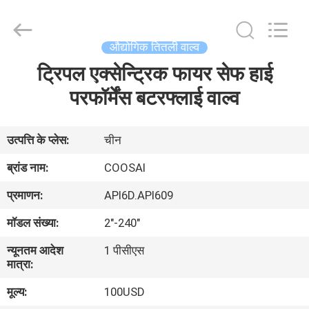
2026
COOSAI
valve
group.
All
औद्योगिक तितली वाल्व
Rights
Reserved.
ट्रिपल एक्सेन्ट्रिक फायर सेफ हाई
घर
परफॉर्मेंस बटरफ्लाई वाल्व
उत्पाद
उत्पत्ति के प्लेस:
चीन
हमारे
ब्रांड नाम:
COOSAI
बारे
प्रमाणन:
API6D.API609
में
मॉडल संख्या:
2"-240"
न्यूनतम आदेश
1 पीसीएस
कारखाने
मात्रा:
का
मूल्य:
100USD
दौरा