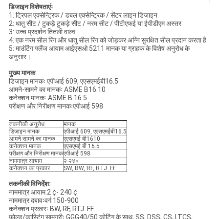
डिजाइन विशेषताएंः
1: ट्रिपल एक्सेन्ट्रिक / डबल एक्सेन्ट्रिक / सेंटर लाइन डिजाइन
2: धातु सीट / टुकड़े टुकड़े सीट / नरम सीट / पीटीएफई या ईपीडीएम अस्तर
3: उच्च प्रदर्शन तितली वाल्व
4: एक नरम सील रिंग और धातु सील रिंग को जोड़कर अग्नि सुरक्षित सील प्रदान करता है
5: माउंटिंग फ्लैंज आयाम आईएसओ 5211 मानक या ग्राहक के विशेष अनुरोध के
अनुसार।
मुख्य मानक
डिजाइन मानकः एपीआई 609, एएसएमईबी16.5
आमने-सामने का मानकः ASME B16.10
कनेक्शन मानकः ASME B 16.5
परीक्षण और निरीक्षण मानकःएपीआई 598
तकनीकी अनुरोध
मानक
डिजाइन मानक
एपीआई 609, एएसएमईबी16.5
आमने-सामने का मानक
एएसएमई बी1610
कनेक्शन मानक
एएसएमई बी 16.5
परीक्षण और निरीक्षण मानक
एपीआई 598
नाममात्र आयाम
२-२४०
कनेक्शन का प्रकार
SW, BW, RF, RTJ. FF
तकनीकी विनिर्देश:
नाममात्र आयाम:2 ¢- 240 ¢
नाममात्र दबावःवर्ग 150-900
कनेक्शन प्रकारः BW, RF, RTJ. FF
फोल्ड/कास्टिंग सामग्रीः GGG40/50 कोटिंग के साथ, SS, DSS, CS, LTCS,