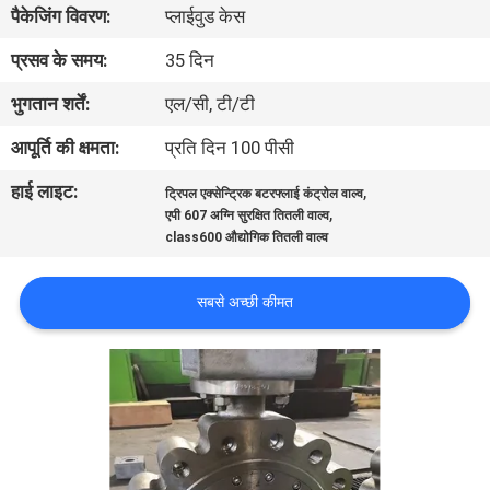
पैकेजिंग विवरण:
प्लाईवुड केस
गुणवत्ता
प्रसव के समय:
35 दिन
नियंत्रण
भुगतान शर्तें:
एल/सी, टी/टी
आपूर्ति की क्षमता:
प्रति दिन 100 पीसी
हमसे
हाई लाइट:
,
ट्रिपल एक्सेन्ट्रिक बटरफ्लाई कंट्रोल वाल्व
संपर्क
,
एपी 607 अग्नि सुरक्षित तितली वाल्व
class600 औद्योगिक तितली वाल्व
करें
सबसे अच्छी कीमत
समाचार
उद्धरण
मांगें