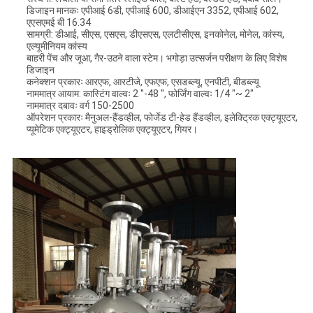
डिजाइन मानकः एपीआई 6डी, एपीआई 600, डीआईएन 3352, एपीआई 602,
एएसएमई बी 16.34
सामग्री: डीआई, सीएस, एसएस, डीएसएस, एलटीसीएस, इनकोनेल, मोनेल, कांस्य,
एल्यूमीनियम कांस्य
बाहरी पेंच और जूआ, गैर-उठने वाला स्टेम। भगोड़ा उत्सर्जन परीक्षण के लिए विशेष
डिजाइन
कनेक्शन प्रकारः आरएफ, आरटीजे, एफएफ, एसडब्ल्यू, एनपीटी, बीडब्ल्यू
नाममात्र आयाम: कास्टिंग वाल्वः 2 ′′-48 ′′, फोर्जिंग वाल्वः 1/4 "~ 2"
नाममात्र दबावः वर्ग 150-2500
ऑपरेशन प्रकारः मैनुअल-हैंडव्हील, फोर्जेड टी-हेड हैंडव्हील, इलेक्ट्रिक एक्ट्यूएटर,
प्यूमेटिक एक्ट्यूएटर, हाइड्रोलिक एक्ट्यूएटर, गियर।