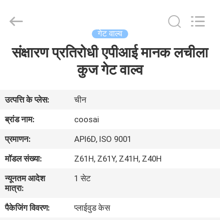
2026
COOSAI
valve
group.
All
गेट वाल्व
Rights
Reserved.
संक्षारण प्रतिरोधी एपीआई मानक लचीला
घर
कुज गेट वाल्व
उत्पाद
उत्पत्ति के प्लेस:
चीन
हमारे
ब्रांड नाम:
coosai
बारे
प्रमाणन:
API6D, ISO 9001
में
मॉडल संख्या:
Z61H, Z61Y, Z41H, Z40H
न्यूनतम आदेश
1 सेट
कारखाने
मात्रा:
का
पैकेजिंग विवरण:
प्लाईवुड केस
दौरा