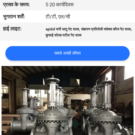
प्रसव के समय:
5·20 कार्यदिवस
गुणवत्ता
भुगतान शर्तें:
टी/टी, एल/सी
नियंत्रण
हाई लाइट:
,
,
api6d भारी धातु गेट वाल्व
संक्षारण प्रतिरोधी फ्लेक्स कीज गेट वाल्व
कुसाई फोल्ड स्टील गेट वाल्व
हमसे
सबसे अच्छी कीमत
संपर्क
करें
समाचार
उद्धरण
मांगें