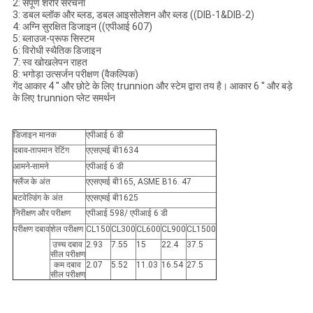
2: संपूर्ण शरीर संरचना
3: डबल ब्लॉक और ब्लड, डबल आइसोलेशन और ब्लड ((DIB-1&DIB-2)
4: अग्नि सुरक्षित डिजाइन ((एपीआई 607)
5: ब्लाउज-प्रूफ सिस्टम
6: विरोधी स्थैतिक डिजाइन
7: स्व खोखलेपन राहत
8: भगोड़ा उत्सर्जन परीक्षण (वैकल्पिक)
गेंद आकार 4 ′′ और छोटे के लिए trunnion और स्टेम द्वारा तय है। आकार 6 ′′ और बड़े
के लिए trunnion प्लेट समर्थन
डिजाइन मानक
एपीआई 6 डी
दबाव-तापमान रेटिंग
एएसएमई बी1634
आमने-सामने
एपीआई 6 डी
फ्लैंज के अंत
एएसएमई बी165, ASME B16. 47
बटवेल्डिंग के अंत
एएसएमई बी1625
निरीक्षण और परीक्षण
एपीआई 598/ एपीआई 6 डी
परीक्षण दबाव
शेल परीक्षण
CL150
CL300
CL600
CL900
CL1500
उच्च दबाव
2.93
7.55
15
22.4
37.5
सील परीक्षण
कम दबाव
2.07
5.52
11.03
16.54
27.5
सील परीक्षण