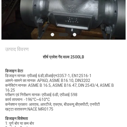
साइटमैप
PRIVACY
POLICY
उत्पाद विवरण
शीर्ष प्रवेश गेंद वाल्व 2500LB
डिजाइन डेटा
डिजाइन मानकः एपीआई 6डी,डीआईएन3357-1, EN12516-1
आमने-सामने का मानकः API6D, ASME B16.10, DIN3202
कनेक्टिंग मानकः ASME B 16.5, ASME B16.47, DIN 2543/4, ASME B
16.25
परीक्षण एवं निरीक्षण मानकः एपीआई 6डी, एपीआई 598
कार्य तापमानः -196°C~610°C
कनेक्शन प्रकारः आरएफ, आरटीजे, एफएफ, बीडब्ल्यू.बीएसपीटी, एनपीटी
खट्टा वातावरण:NACE MR0175
डिजाइन विशेषता
1: पूर्ण बोर या कम बोर