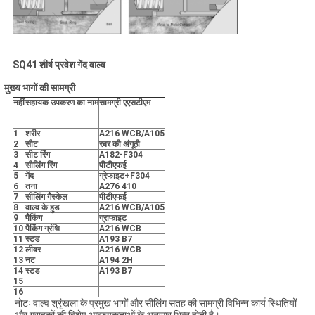
SQ41 शीर्ष प्रवेश गेंद वाल्व
मुख्य भागों की सामग्री
नहीं
सहायक उपकरण का नाम
सामग्री एएसटीएम
1
शरीर
A216 WCB/A105
2
सीट
रबर की अंगूठी
3
सीट रिंग
A182-F304
4
सीलिंग रिंग
पीटीएफई
5
गेंद
ग्रेफाइट+F304
6
तना
A276 410
7
सीलिंग गैस्केल
पीटीएफई
8
वाल्व के हुड
A216 WCB/A105
9
पैकिंग
ग्राफाइट
10
पैकिंग ग्रंथि
A216 WCB
11
स्टड
A193 B7
12
लीवर
A216 WCB
13
नट
A194 2H
14
स्टड
A193 B7
15
16
नोटः वाल्व श्रृंखला के प्रमुख भागों और सीलिंग सतह की सामग्री विभिन्न कार्य स्थितियों
और ग्राहकों की विशेष आवश्यकताओं के अनुसार भिन्न होती है।