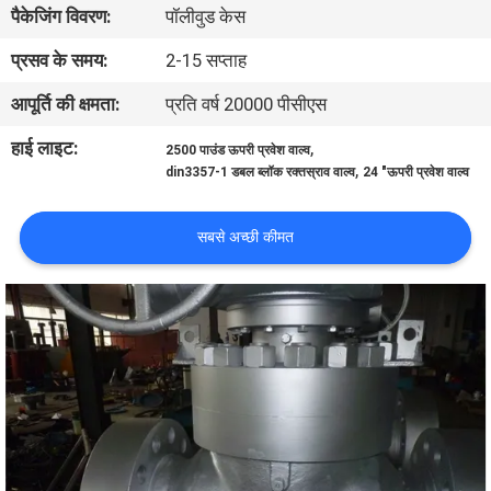
पैकेजिंग विवरण:
पॉलीवुड केस
गुणवत्ता
प्रसव के समय:
2-15 सप्ताह
नियंत्रण
आपूर्ति की क्षमता:
प्रति वर्ष 20000 पीसीएस
हाई लाइट:
,
2500 पाउंड ऊपरी प्रवेश वाल्व
हमसे
,
din3357-1 डबल ब्लॉक रक्तस्राव वाल्व
24 "ऊपरी प्रवेश वाल्व
संपर्क
सबसे अच्छी कीमत
करें
समाचार
उद्धरण
मांगें