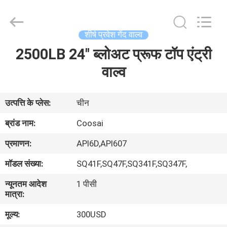
2026
COOSAI
valve
group.
All
शीर्ष प्रवेश गेंद वाल्व
Rights
Reserved.
2500LB 24" ब्लोअट प्रूफ टॉप एंट्री
घर
वाल्व
उत्पाद
उत्पत्ति के प्लेस:
चीन
हमारे
ब्रांड नाम:
Coosai
बारे
प्रमाणन:
API6D,API607
में
मॉडल संख्या:
SQ41F,SQ47F,SQ341F,SQ347F,
न्यूनतम आदेश
1 पीसी
कारखाने
मात्रा:
का
मूल्य:
300USD
दौरा