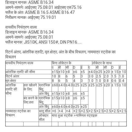
डिजाइन मानकः ASME B16.34
आमने-सामनेः आईएसए 75.08.01 आईएसए एस75.16
फ्लैंज के अंतः ASME B 16.5 ASME B16.47
निरीक्षण मानकः आईएसए 75.19.01
वायवीय नियंत्रण वाल्व
डिजाइन मानकः ASME B16.34
आमने-सामनेः आईएसए 75.08.01
फ्लैंज मानक: JIS10K, ANSI 150#, DIN PN16.....
रिटर्न अंतर; आंतरिक त्रुटि; मृत क्षेत्र; अंत के बीच विचलन; नाममात्र स्ट्रोक का
विचलन
वायवीय नियंत्रण वाल्व
बिना लोकेटर के
लोकेटर के साथ
ए
बी
सी
D
ई
ए
बी
सी
D
ई
आंतरिक त्रुटि की सीमा
±15
±10
±8
±6
±5
±4.0
±25
±20
± 15
± 10
रिटर्न अंतर
10
8
6
5
3
3.0
2.5
2.0
1.5
1.0
मृत क्षेत्र
8
6
5
4
3
1.0
1.0
0.8
0.6
0.4
आंतरिक
हवा खोलने
प्रारंभिक
±60
±4.0
±4.0
±25
±25
±25
±25
±20
± 15
± 10
त्रुटि की
के लिए
बिंदु
सीमा
अंत बिंदु
±15
±10
±8
±6
±5
बंद करने के
प्रारंभिक
±15
±10
±8
±6
±5
लिए हवा
बिंदु
अंत बिंदु
±60
±4.0
±4.0
±25
±25
नाममात्र स्ट्रोक का
धातु सील
+6
+4
+4
+2.5
+2.5
+2.5
+2.5
+2.5
+2.5
+2.5
विचलन
लोचदार
मापा हुआ स्ट्रोक >नामिनल स्ट्राइक
सील