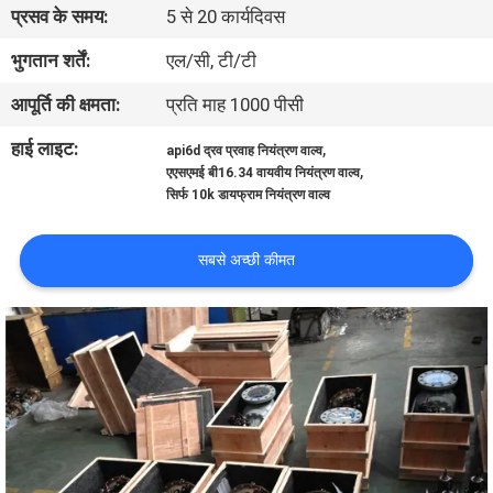
प्रसव के समय:
5 से 20 कार्यदिवस
गुणवत्ता
भुगतान शर्तें:
एल/सी, टी/टी
नियंत्रण
आपूर्ति की क्षमता:
प्रति माह 1000 पीसी
हाई लाइट:
,
api6d द्रव प्रवाह नियंत्रण वाल्व
हमसे
,
एएसएमई बी16.34 वायवीय नियंत्रण वाल्व
सिर्फ 10k डायफ्राम नियंत्रण वाल्व
संपर्क
करें
सबसे अच्छी कीमत
समाचार
उद्धरण
मांगें