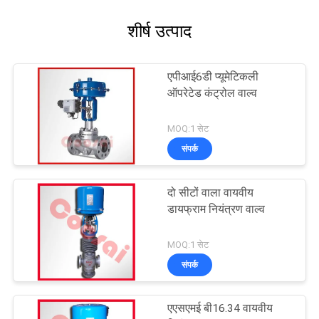
शीर्ष उत्पाद
एपीआई6डी प्यूमेटिकली
ऑपरेटेड कंट्रोल वाल्व
MOQ:1 सेट
संपर्क
दो सीटों वाला वायवीय
डायफ्राम नियंत्रण वाल्व
MOQ:1 सेट
संपर्क
एएसएमई बी16.34 वायवीय