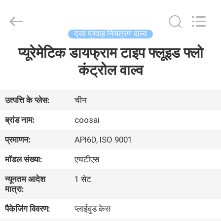
2026
COOSAI
valve
group.
All
द्रव प्रवाह नियंत्रण वाल्व
Rights
Reserved.
प्यूरेमेटिक डायफ्राम टाइप फ्लूइड फ्लो
घर
कंट्रोल वाल्व
उत्पाद
उत्पत्ति के प्लेस:
चीन
हमारे
ब्रांड नाम:
coosai
बारे
प्रमाणन:
API6D, ISO 9001
में
मॉडल संख्या:
एचटीएस
न्यूनतम आदेश
1 सेट
कारखाने
मात्रा:
का
पैकेजिंग विवरण:
प्लाईवुड केस
दौरा