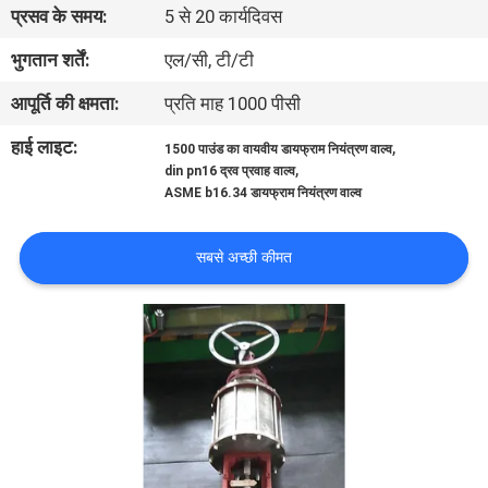
प्रसव के समय:
5 से 20 कार्यदिवस
गुणवत्ता
भुगतान शर्तें:
एल/सी, टी/टी
नियंत्रण
आपूर्ति की क्षमता:
प्रति माह 1000 पीसी
हाई लाइट:
,
1500 पाउंड का वायवीय डायफ्राम नियंत्रण वाल्व
हमसे
,
din pn16 द्रव प्रवाह वाल्व
ASME b16.34 डायफ्राम नियंत्रण वाल्व
संपर्क
करें
सबसे अच्छी कीमत
समाचार
उद्धरण
मांगें