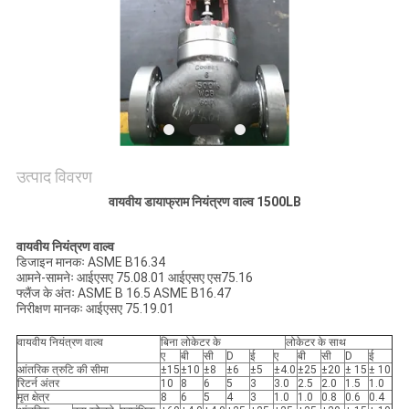
साइटमैप
PRIVACY
POLICY
उत्पाद विवरण
वायवीय डायाफ्राम नियंत्रण वाल्व 1500LB
वायवीय नियंत्रण वाल्व
डिजाइन मानकः ASME B16.34
आमने-सामनेः आईएसए 75.08.01 आईएसए एस75.16
फ्लैंज के अंतः ASME B 16.5 ASME B16.47
निरीक्षण मानकः आईएसए 75.19.01
वायवीय नियंत्रण वाल्व
बिना लोकेटर के
लोकेटर के साथ
ए
बी
सी
D
ई
ए
बी
सी
D
ई
आंतरिक त्रुटि की सीमा
±15
±10
±8
±6
±5
±4.0
±25
±20
± 15
± 10
रिटर्न अंतर
10
8
6
5
3
3.0
2.5
2.0
1.5
1.0
मृत क्षेत्र
8
6
5
4
3
1.0
1.0
0.8
0.6
0.4