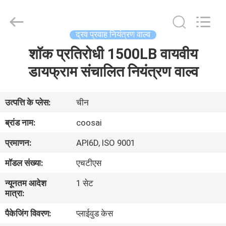
2026
COOSAI
valve
group.
All
द्रव प्रवाह नियंत्रण वाल्व
Rights
Reserved.
शॉक प्रतिरोधी 1500LB वायवीय
घर
डायफ्राम संचालित नियंत्रण वाल्व
उत्पाद
उत्पत्ति के प्लेस:
चीन
हमारे
ब्रांड नाम:
coosai
बारे
प्रमाणन:
API6D, ISO 9001
में
मॉडल संख्या:
एचटीएस
न्यूनतम आदेश
1 सेट
कारखाने
मात्रा:
का
पैकेजिंग विवरण:
प्लाईवुड केस
दौरा