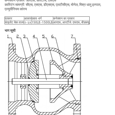
कनेक्शन प्रकारः आरएफ, आरटीजे, एफएफ
कास्टिंग सामग्री: सीएस, एसएस, डीएसएस, एलटीसीएस, मोनेल, मिश्र धातु इस्पात,
एल्यूमीनियम कांस्य
प्रकार
आकार
दबाव -वर्ग
कनेक्शन का प्रकार
साइलेंट चेक वाल्व
२- ६४
150LB -1500LB
आरएफ, आरटीजे. एफएफ, बीडब्ल्यू
भाग सूची