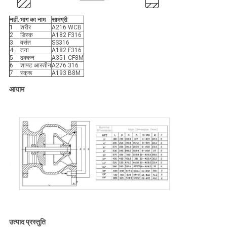
नहीं.
भाग का नाम
सामग्री
1
शरीर
A216 WCB
2
डिस्क
A182 F316
3
वसंत
SS316
4
तना
A182 F316
5
ढक्कन
A351 CF8M
6
शाफ्ट आस्तीन
A276 316
7
स्क्रू
A193 B8M
आयाम
उत्पाद प्रस्तुति