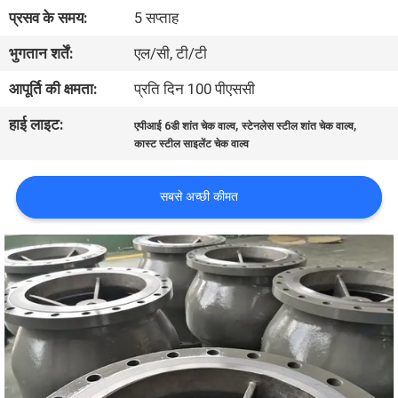
प्रसव के समय:
5 सप्ताह
गुणवत्ता
भुगतान शर्तें:
एल/सी, टी/टी
नियंत्रण
आपूर्ति की क्षमता:
प्रति दिन 100 पीएससी
हाई लाइट:
,
,
एपीआई 6डी शांत चेक वाल्व
स्टेनलेस स्टील शांत चेक वाल्व
हमसे
कास्ट स्टील साइलेंट चेक वाल्व
संपर्क
करें
सबसे अच्छी कीमत
समाचार
उद्धरण
मांगें