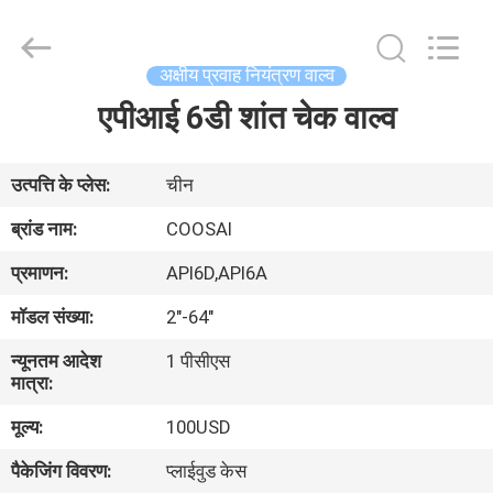
2026
COOSAI
valve
group.
All
अक्षीय प्रवाह नियंत्रण वाल्व
Rights
Reserved.
एपीआई 6डी शांत चेक वाल्व
घर
उत्पाद
उत्पत्ति के प्लेस:
चीन
ब्रांड नाम:
COOSAI
हमारे
प्रमाणन:
API6D,API6A
बारे
मॉडल संख्या:
2"-64"
में
न्यूनतम आदेश
1 पीसीएस
मात्रा:
कारखाने
मूल्य:
100USD
का
पैकेजिंग विवरण:
प्लाईवुड केस
दौरा