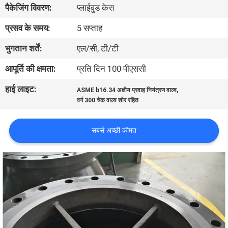
पैकेजिंग विवरण:
प्लाईवुड केस
गुणवत्ता
प्रसव के समय:
5 सप्ताह
नियंत्रण
भुगतान शर्तें:
एल/सी, टी/टी
आपूर्ति की क्षमता:
प्रति दिन 100 पीएससी
हमसे
हाई लाइट:
,
ASME b16.34 अक्षीय प्रवाह नियंत्रण वाल्व
संपर्क
वर्ग 300 चेक वाल्व शोर रहित
करें
सबसे अच्छी कीमत
समाचार
उद्धरण
मांगें