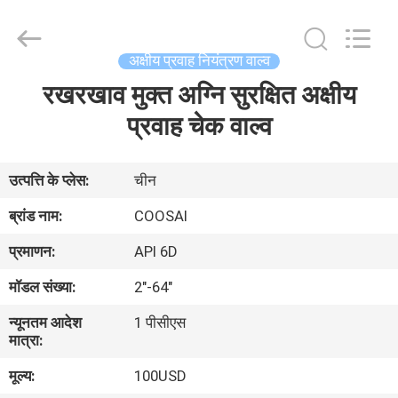
2026
COOSAI
valve
group.
All
अक्षीय प्रवाह नियंत्रण वाल्व
Rights
Reserved.
रखरखाव मुक्त अग्नि सुरक्षित अक्षीय
घर
प्रवाह चेक वाल्व
उत्पाद
उत्पत्ति के प्लेस:
चीन
हमारे
ब्रांड नाम:
COOSAI
बारे
प्रमाणन:
API 6D
में
मॉडल संख्या:
2"-64"
न्यूनतम आदेश
1 पीसीएस
कारखाने
मात्रा:
का
मूल्य:
100USD
दौरा