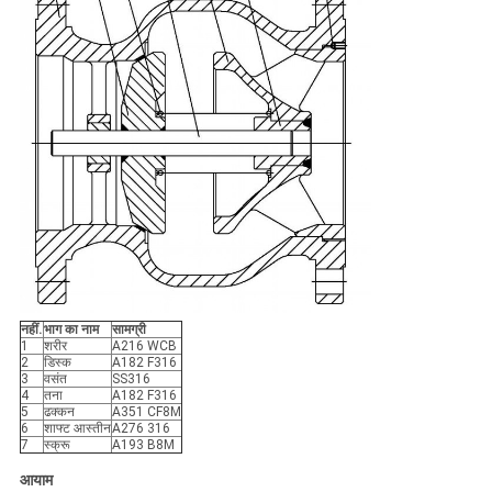
नहीं.
भाग का नाम
सामग्री
1
शरीर
A216 WCB
2
डिस्क
A182 F316
3
वसंत
SS316
4
तना
A182 F316
5
ढक्कन
A351 CF8M
6
शाफ्ट आस्तीन
A276 316
7
स्क्रू
A193 B8M
आयाम