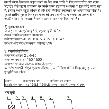
वापसी वाल्व डिजाइन संतुष्ट करने के लिए काम करने के लिए काउंटरवेट और स्लैम
रिटार्डर जैसे बाहरी उपकरणों पर निर्भर करते हैंइनकी स्थापना के लिए कोई जगह नहीं
है, इनका स्थान बहुत अधिक है और इन्हें नियमित रखरखाव की आवश्यकता होती है।
अक्षीय प्रवाह नियंत्रण वाल्व को उन स्थानों पर दफनाया जा सकता है या
कुसाई
स्थापित किया जा सकता है जहां स्थान या वजन प्रीमियम पर है।
2) मुख्य
एस
टंडार
डिजाइन मानकः एपीआई 6डी, एएसएमई बी16.34
आमने-सामने का मानक: एमएफआर
कनेक्शन मानकःASME B16.5, ASME B16.47
परीक्षण और निरीक्षण मानकः एपीआई 598
3) तकनीकी विनिर्देश
नाममात्र आयाम: 2 ¢-64 ¢
नाममात्र दबावः वर्ग 150-1500
कनेक्शन प्रकारः आरएफ, आरटीजे, एफएफ
कास्टिंग सामग्री: सीएस, एसएस, डीएसएस, एलटीसीएस, मोनेल, मिश्र धातु इस्पात,
एल्यूमीनियम कांस्य
प्रकार
आकार
दबाव -वर्ग
कनेक्शन का प्रकार
साइलेंट चेक वाल्व
२- ६४
150LB -1500LB
आरएफ, आरटीजे. एफएफ, बीडब्ल्यू
भाग सूची