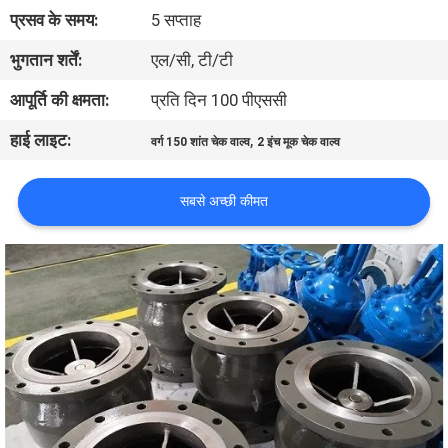
प्रसव के समय:
5 सप्ताह
गुणवत्ता
भुगतान शर्तें:
एल/सी, टी/टी
नियंत्रण
आपूर्ति की क्षमता:
प्रति दिन 100 पीएससी
हाई लाइट:
,
वर्ग 150 शांत चेक वाल्व
2 इंच मूक चेक वाल्व
हमसे
संपर्क
सबसे अच्छी कीमत
करें
समाचार
उद्धरण
मांगें