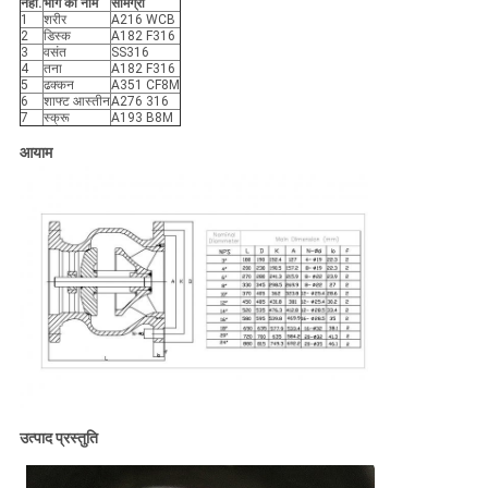
नहीं.
भाग का नाम
सामग्री
1
शरीर
A216 WCB
2
डिस्क
A182 F316
3
वसंत
SS316
4
तना
A182 F316
5
ढक्कन
A351 CF8M
6
शाफ्ट आस्तीन
A276 316
7
स्क्रू
A193 B8M
आयाम
उत्पाद प्रस्तुति