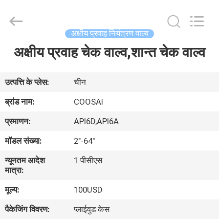
2026
COOSAI
valve
group.
All
अक्षीय प्रवाह नियंत्रण वाल्व
Rights
Reserved.
अक्षीय प्रवाह चेक वाल्व,शान्त चेक वाल्व
घर
उत्पाद
उत्पत्ति के प्लेस:
चीन
ब्रांड नाम:
COOSAI
हमारे
प्रमाणन:
API6D,API6A
बारे
मॉडल संख्या:
2"-64"
में
न्यूनतम आदेश
1 पीसीएस
मात्रा:
कारखाने
मूल्य:
100USD
का
पैकेजिंग विवरण:
प्लाईवुड केस
दौरा