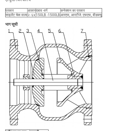
प्रकार
आकार
दबाव -वर्ग
कनेक्शन का प्रकार
साइलेंट चेक वाल्व
२- ६४
150LB -1500LB
आरएफ, आरटीजे. एफएफ, बीडब्ल्यू
भाग सूची