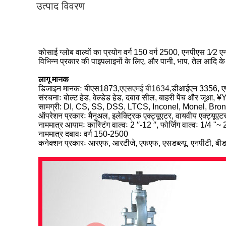
उत्पाद विवरण
कोसाई ग्लोब वाल्वों का प्रयोग वर्ग 150 वर्ग 2500, एनपीएस 1⁄2 
विभिन्न प्रकार की पाइपलाइनों के लिए, और पानी, भाप, तेल आदि क
लागू मानक
डिजाइन मानकः बीएस1873,
एएसएमई बी1634,
डीआईएन 3356, 
संरचनाः बोल्ट हेड, वेल्डेड हेड, दबाव सील, बाहरी पेंच और जूआ, ¥Y 
सामग्री: DI, CS, SS, DSS, LTCS, Inconel, Monel, Br
ऑपरेशन प्रकारः मैनुअल, इलेक्ट्रिक एक्ट्यूएटर, वायवीय एक्ट्यूएट
नाममात्र आयामः कास्टिंग वाल्वः 2 ′′-12 ′′, फोर्जिंग वाल्वः 1/4 "~ 
नाममात्र दबावः वर्ग 150-2500
कनेक्शन प्रकारः आरएफ, आरटीजे, एफएफ, एसडब्ल्यू, एनपीटी, बीडब्