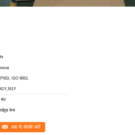
ीन
oosai
PI6D, ISO 9001
41Y,J61Y
 सेट
्लाईवुड केस
अब से संपर्क करें