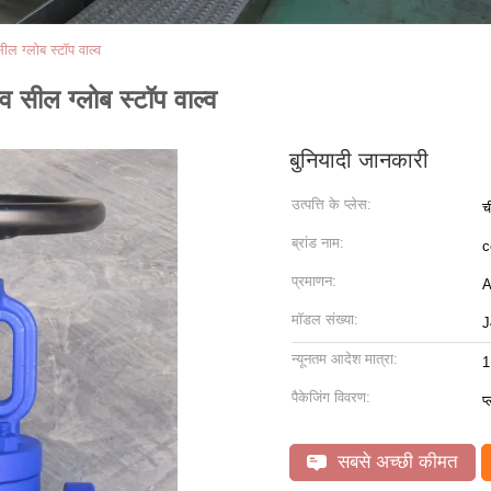
ील ग्लोब स्टॉप वाल्व
व सील ग्लोब स्टॉप वाल्व
बुनियादी जानकारी
उत्पत्ति के प्लेस:
च
ब्रांड नाम:
c
प्रमाणन:
A
मॉडल संख्या:
J
न्यूनतम आदेश मात्रा:
1
पैकेजिंग विवरण:
प
सबसे अच्छी कीमत