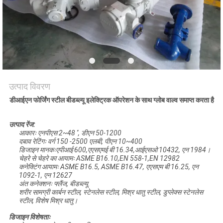
साइटमैप
PRIVACY
POLICY
उत्पाद विवरण
डीआईएन फोर्जिंग स्टील बीडब्ल्यू इलेक्ट्रिक ऑपरेशन के साथ ग्लोब वाल्व समाप्त करता है
उत्पाद रेंज:
आकारः एनपीएस 2~48 ′′, डीएन 50-1200
दबाव रेटिंगः वर्ग 150 -2500 एलबी, पीएन 10~400
डिजाइन मानकःएपीआई 600,एएसएमई बी 16.34,आईएसओ 10432, एन 1984।
चेहरे से चेहरे का आयामः ASME B16.10,EN 558-1,EN 12982
कनेक्टिंग आयामः ASME B16.5, ASME B16.47, एएसएम बी 16.25, एन
1092-1, एन 12627
अंत कनेक्शनः फ्लैंज, बीडब्ल्यू.
शरीर सामग्री कार्बन स्टील, स्टेनलेस स्टील, मिश्र धातु स्टील, डुप्लेक्स स्टेनलेस
स्टील, विशेष मिश्र धातु।
डिजाइन विशेषताः