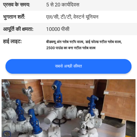
प्रसव के समय:
5 से 20 कार्यदिवस
गुणवत्ता
भुगतान शर्तें:
एल/सी, टी/टी, वेस्टर्न यूनियन
नियंत्रण
आपूर्ति की क्षमता:
10000 पीसी
हाई लाइट:
,
,
बीडब्ल्यू अंत ग्लोब स्टॉप वाल्व
डाई फोल्ड स्टील ग्लोब वाल्व
हमसे
2500 पाउंड का बना स्टील ग्लोब वाल्व
संपर्क
सबसे अच्छी कीमत
करें
समाचार
उद्धरण
मांगें