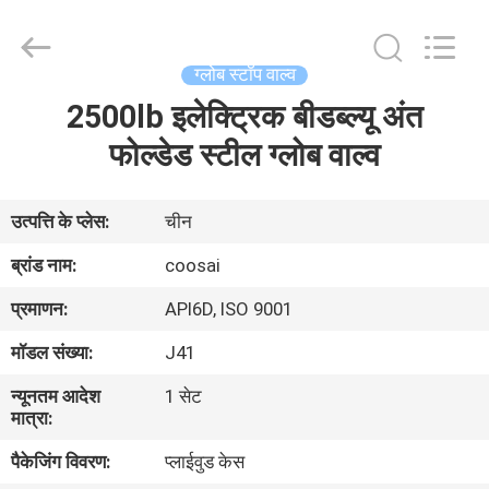
2026
COOSAI
valve
group.
All
ग्लोब स्टॉप वाल्व
Rights
Reserved.
2500lb इलेक्ट्रिक बीडब्ल्यू अंत
घर
फोल्डेड स्टील ग्लोब वाल्व
उत्पाद
उत्पत्ति के प्लेस:
चीन
हमारे
ब्रांड नाम:
coosai
बारे
प्रमाणन:
API6D, ISO 9001
में
मॉडल संख्या:
J41
न्यूनतम आदेश
1 सेट
कारखाने
मात्रा:
का
पैकेजिंग विवरण:
प्लाईवुड केस
दौरा