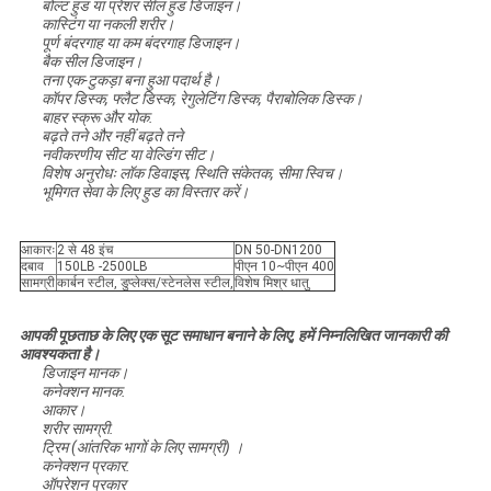
बोल्ट हुड या प्रेशर सील हुड डिजाइन।
कास्टिंग या नकली शरीर।
पूर्ण बंदरगाह या कम बंदरगाह डिजाइन।
बैक सील डिजाइन।
तना एक-टुकड़ा बना हुआ पदार्थ है।
कॉपर डिस्क, फ्लैट डिस्क, रेगुलेटिंग डिस्क, पैराबोलिक डिस्क।
बाहर स्क्रू और योक.
बढ़ते तने और नहीं बढ़ते तने
नवीकरणीय सीट या वेल्डिंग सीट।
विशेष अनुरोधः लॉक डिवाइस, स्थिति संकेतक, सीमा स्विच।
भूमिगत सेवा के लिए हुड का विस्तार करें।
आकारः
2 से 48 इंच
DN 50-DN1200
दबाव
150LB -2500LB
पीएन 10~पीएन 400
सामग्री
कार्बन स्टील, डुप्लेक्स/स्टेनलेस स्टील,
विशेष मिश्र धातु
आपकी पूछताछ के लिए एक सूट समाधान बनाने के लिए, हमें निम्नलिखित जानकारी की
आवश्यकता है।
डिजाइन मानक।
कनेक्शन मानक.
आकार।
शरीर सामग्री.
ट्रिम (आंतरिक भागों के लिए सामग्री) ।
कनेक्शन प्रकार.
ऑपरेशन प्रकार