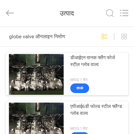
2025
COOSAI
valve
उत्पाद
group.
All
Rights
Reserved.
घर
globe valve ऑनलाइन निर्माण
उत्पाद
डीआईएन मानक फ्लैंग फोर्ज
स्टील ग्लोब वाल्व
हमारे
बारे
MOQ:1 सेट
संपर्क
में
एपीआई6डी फोल्ड स्टील फ्लैंग्ड
कारखाने
ग्लोब वाल्व
का
MOQ:1 सेट
दौरा