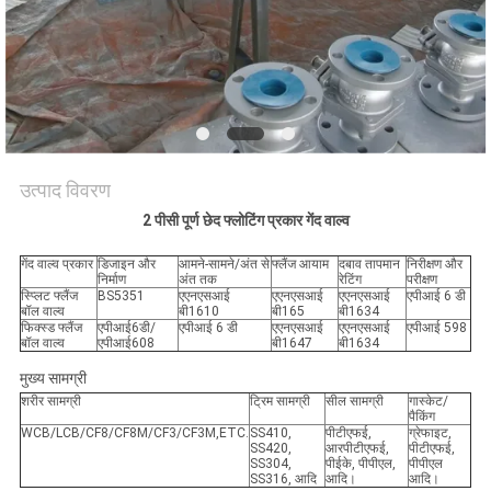
साइटमैप
PRIVACY
POLICY
उत्पाद विवरण
2 पीसी पूर्ण छेद फ्लोटिंग प्रकार गेंद वाल्व
गेंद वाल्व प्रकार
डिजाइन और
आमने-सामने/अंत से
फ्लैंज आयाम
दबाव तापमान
निरीक्षण और
निर्माण
अंत तक
रेटिंग
परीक्षण
स्प्लिट फ्लैंज
BS5351
एएनएसआई
एएनएसआई
एएनएसआई
एपीआई 6 डी
बॉल वाल्व
बी1610
बी165
बी1634
फिक्स्ड फ्लैंज
एपीआई6डी/
एपीआई 6 डी
एएनएसआई
एएनएसआई
एपीआई 598
बॉल वाल्व
एपीआई608
बी1647
बी1634
मुख्य सामग्री
शरीर सामग्री
ट्रिम सामग्री
सील सामग्री
गास्केट/
पैकिंग
WCB/LCB/CF8/CF8M/CF3/CF3M,ETC.
SS410,
पीटीएफई,
ग्रेफाइट,
SS420,
आरपीटीएफई,
पीटीएफई,
SS304,
पीईके, पीपीएल,
पीपीएल
SS316, आदि
आदि।
आदि।