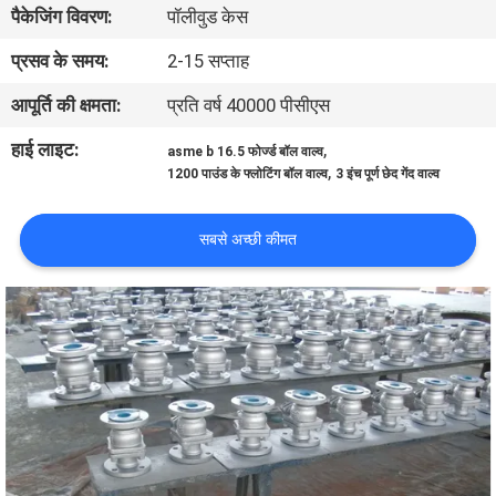
पैकेजिंग विवरण:
पॉलीवुड केस
गुणवत्ता
प्रसव के समय:
2-15 सप्ताह
नियंत्रण
आपूर्ति की क्षमता:
प्रति वर्ष 40000 पीसीएस
हाई लाइट:
,
asme b 16.5 फोर्ज्ड बॉल वाल्व
हमसे
,
1200 पाउंड के फ्लोटिंग बॉल वाल्व
3 इंच पूर्ण छेद गेंद वाल्व
संपर्क
सबसे अच्छी कीमत
करें
समाचार
उद्धरण
मांगें