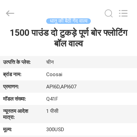
2026
COOSAI
valve
group.
All
धातु की बैठी गेंद वाल्व
Rights
Reserved.
1500 पाउंड दो टुकड़े पूर्ण बोर फ्लोटिंग
घर
बॉल वाल्व
उत्पाद
उत्पत्ति के प्लेस:
चीन
हमारे
ब्रांड नाम:
Coosai
बारे
प्रमाणन:
API6D,API607
में
मॉडल संख्या:
Q41F
न्यूनतम आदेश
1 पीसी
कारखाने
मात्रा:
का
मूल्य:
300USD
दौरा