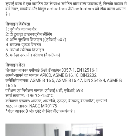
कुसाई वाल्व में एक माउंटिंग पैड के साथ फ्लोटिंग बॉल वाल्व उपलब्ध है, जिसके माध्यम से
वर्म गियर, वायवीय और विद्युत actuators जैसे actuators को ठीक करना आसान
है।
डिजाइन विशेषता
1: पूर्ण बोर या कम बोर
2: दो टुकड़ा डाउनस्ट्रीम सीलिंग
3: अग्नि सुरक्षित डिजाइन ((एपीआई 607)
4: ब्लाउज-प्रूफ सिस्टम
5: विरोधी स्थैतिक डिजाइन
6: भगोड़ा उत्सर्जन परीक्षण (वैकल्पिक)
डिजाइन डेटा
डिजाइन मानकः एपीआई 6डी,डीआईएन3357-1, EN12516-1
आमने-सामने का मानकः API6D, ASME B16.10, DIN3202
कनेक्टिंग मानकः ASME B 16.5, ASME B16.47, DIN 2543/4, ASME B
16.25
परीक्षण एवं निरीक्षण मानकः एपीआई 6डी, एपीआई 598
कार्य तापमानः -196°C~150°C
कनेक्शन प्रकारः आरएफ, आरटीजे, एफएफ, बीडब्ल्यू.बीएसपीटी, एनपीटी
खट्टा वातावरण:NACE MR0175
*गोला आकार 8 और छोटे के लिए सीट समर्थन है।