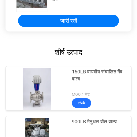
जारी रखें
शीर्ष उत्पाद
150LB वायवीय संचालित गेंद
वाल्व
MOQ:1 सेट
संपर्क
900LB मैनुअल बॉल वाल्व