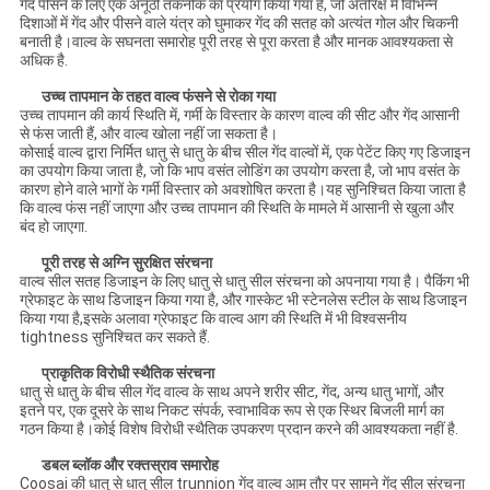
गेंद पीसने के लिए एक अनूठी तकनीक का प्रयोग किया गया है, जो अंतरिक्ष में विभिन्न
दिशाओं में गेंद और पीसने वाले यंत्र को घुमाकर गेंद की सतह को अत्यंत गोल और चिकनी
बनाती है।वाल्व के सघनता समारोह पूरी तरह से पूरा करता है और मानक आवश्यकता से
अधिक है.
उच्च तापमान के तहत वाल्व फंसने से रोका गया
उच्च तापमान की कार्य स्थिति में, गर्मी के विस्तार के कारण वाल्व की सीट और गेंद आसानी
से फंस जाती हैं, और वाल्व खोला नहीं जा सकता है।
कोसाई वाल्व द्वारा निर्मित धातु से धातु के बीच सील गेंद वाल्वों में, एक पेटेंट किए गए डिजाइन
का उपयोग किया जाता है, जो कि भाप वसंत लोडिंग का उपयोग करता है, जो भाप वसंत के
कारण होने वाले भागों के गर्मी विस्तार को अवशोषित करता है।यह सुनिश्चित किया जाता है
कि वाल्व फंस नहीं जाएगा और उच्च तापमान की स्थिति के मामले में आसानी से खुला और
बंद हो जाएगा.
पूरी तरह से अग्नि सुरक्षित संरचना
वाल्व सील सतह डिजाइन के लिए धातु से धातु सील संरचना को अपनाया गया है। पैकिंग भी
ग्रेफाइट के साथ डिजाइन किया गया है, और गास्केट भी स्टेनलेस स्टील के साथ डिजाइन
किया गया है,इसके अलावा ग्रेफाइट कि वाल्व आग की स्थिति में भी विश्वसनीय
tightness सुनिश्चित कर सकते हैं.
प्राकृतिक विरोधी स्थैतिक संरचना
धातु से धातु के बीच सील गेंद वाल्व के साथ अपने शरीर सीट, गेंद, अन्य धातु भागों, और
इतने पर, एक दूसरे के साथ निकट संपर्क, स्वाभाविक रूप से एक स्थिर बिजली मार्ग का
गठन किया है।कोई विशेष विरोधी स्थैतिक उपकरण प्रदान करने की आवश्यकता नहीं है.
डबल ब्लॉक और रक्तस्राव समारोह
Coosai की धातु से धातु सील trunnion गेंद वाल्व आम तौर पर सामने गेंद सील संरचना