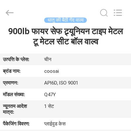
2026
COOSAI
valve
group.
All
धातु की बैठी गेंद वाल्व
Rights
Reserved.
900lb फायर सेफ ट्र्यूनियन टाइप मेटल
घर
टू मेटल सीट बॉल वाल्व
उत्पाद
उत्पत्ति के प्लेस:
चीन
हमारे
ब्रांड नाम:
coosai
बारे
प्रमाणन:
API6D, ISO 9001
में
मॉडल संख्या:
Q47Y
न्यूनतम आदेश
1 सेट
कारखाने
मात्रा:
का
पैकेजिंग विवरण:
प्लाईवुड केस
दौरा