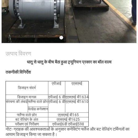
साइटमैप
PRIVACY
POLICY
उत्पाद विवरण
धातु से धातु के बीच बैठा हुआ ट्र्यूनियन प्रकार का बॉल वाल्व
तकनीकी विनिर्देश
एपीआई
एएसएमई
डिजाइन संदर्भ
डिजाइन मानक
एपीआई 6 डी
एएसएमई बी1634
संरचना की लंबाई
फ्लैंग्स वाले छोर
एपीआई 6 डी
एएसएमई बी1610
वेल्डेड कनेक्शन
फ्लैंग्स वाले छोर
एएसएमई बी165
बट वेल्डिंग के अंत
एएसएमई बी1625
परीक्षण एवं निरीक्षण
एपीआई6डी एपीआई598
नोटः ग्राहक की आवश्यकताओं के अनुसार कनेक्टिंग फ्लैंज और बट वेल्डिंग टर्मिनलों का
आयाम डिजाइन किया जा सकता है।