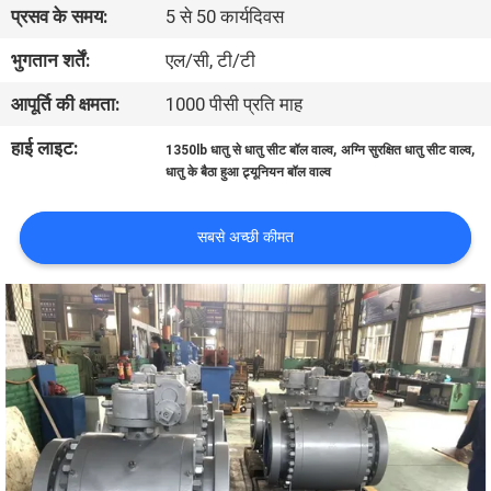
प्रसव के समय:
5 से 50 कार्यदिवस
गुणवत्ता
भुगतान शर्तें:
एल/सी, टी/टी
नियंत्रण
आपूर्ति की क्षमता:
1000 पीसी प्रति माह
हाई लाइट:
,
,
1350lb धातु से धातु सीट बॉल वाल्व
अग्नि सुरक्षित धातु सीट वाल्व
हमसे
धातु के बैठा हुआ ट्र्यूनियन बॉल वाल्व
संपर्क
सबसे अच्छी कीमत
करें
समाचार
उद्धरण
मांगें