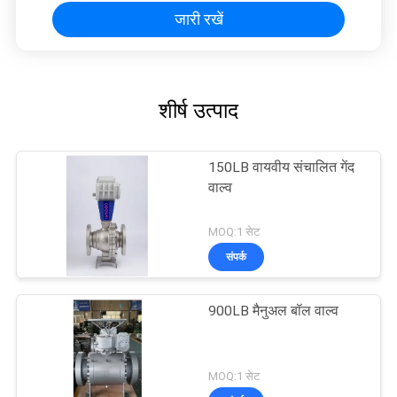
जारी रखें
शीर्ष उत्पाद
150LB वायवीय संचालित गेंद
वाल्व
MOQ:1 सेट
संपर्क
900LB मैनुअल बॉल वाल्व
MOQ:1 सेट