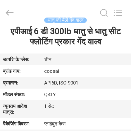
2026
COOSAI
valve
group.
All
धातु की बैठी गेंद वाल्व
Rights
Reserved.
एपीआई 6 डी 300lb धातु से धातु सीट
घर
फ्लोटिंग प्रकार गेंद वाल्व
उत्पाद
उत्पत्ति के प्लेस:
चीन
हमारे
ब्रांड नाम:
coosai
बारे
प्रमाणन:
API6D, ISO 9001
में
मॉडल संख्या:
Q41Y
न्यूनतम आदेश
1 सेट
कारखाने
मात्रा:
का
पैकेजिंग विवरण:
प्लाईवुड केस
दौरा