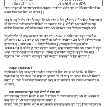
परीक्षण एवं निरीक्षण
एपीआई6डी एपीआई598
नोटः ग्राहक की आवश्यकताओं के अनुसार कनेक्टिंग फ्लैंज और बट वेल्डिंग टर्मिनलों का
आयाम डिजाइन किया जा सकता है।
धातु से धातु के बीच सील डिजाइन गेंद और सीट के लिए पूरी तरह से नियोजित किया गया है,
जो भी उन्नत कठोरता प्रौद्योगिकियों को अपनाया गया है, जैसे कि अल्ट्रासोनिक स्प्रे
कोटिंग,निकेल बेस स्प्रे वेल्डिंगउच्च शक्ति और कठोरता वाली सिरेमिक सामग्री आदि।
गेंद और सीट की सतह कठोरता आम तौर पर HRC6O से अधिक तक पहुंच सकती है,
अधिकतम HRC74 तक है, और सामग्री का आवेदन तापमान 540 डिग्री सेल्सियस तक
हो सकता है। अधिकतम 980 डिग्री सेल्सियस है।सामग्री की संयुक्त शक्ति
10000PSI से अधिक हो जाता हैइसके अलावा, सतह सामग्री घर्षण और प्रभाव के बहुत
अच्छे प्रतिरोध गुणों का भी मालिक है।कोसाई द्वारा निर्मित धातु से धातु के बीच सील
गोलाकार वाल्व अधिकांश महत्वपूर्ण कार्य स्थितियों में उपयोग के लिए उपयुक्त हैं.
उत्कृष्ट सघनता कार्य
गेंद पीसने के लिए एक अनूठी तकनीक का प्रयोग किया गया है, जो अंतरिक्ष में विभिन्न
दिशाओं में गेंद और पीसने वाले यंत्र को घुमाकर गेंद की सतह को अत्यंत गोल और चिकनी
बनाती है।वाल्व के सघनता समारोह पूरी तरह से पूरा करता है और मानक आवश्यकता से
अधिक है.
उच्च तापमान के तहत वाल्व फंसने से रोका गया
उच्च तापमान की कार्य स्थिति में, गर्मी के विस्तार के कारण वाल्व सीट और गेंद आसानी से
फंस जाती हैं, और वाल्व खोला नहीं जा सकता है।
कोसाई वाल्व द्वारा निर्मित धातु से धातु के बीच सील बॉल वाल्व, एक पेटेंट किए गए डिजाइन