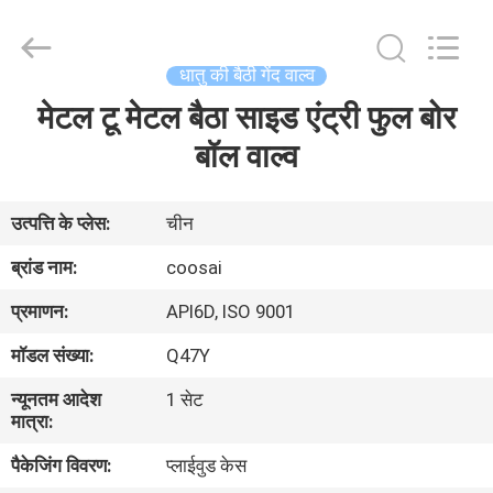
2026
COOSAI
valve
group.
All
धातु की बैठी गेंद वाल्व
Rights
Reserved.
मेटल टू मेटल बैठा साइड एंट्री फुल बोर
घर
बॉल वाल्व
उत्पाद
उत्पत्ति के प्लेस:
चीन
हमारे
ब्रांड नाम:
coosai
बारे
प्रमाणन:
API6D, ISO 9001
में
मॉडल संख्या:
Q47Y
न्यूनतम आदेश
1 सेट
कारखाने
मात्रा:
का
पैकेजिंग विवरण:
प्लाईवुड केस
दौरा