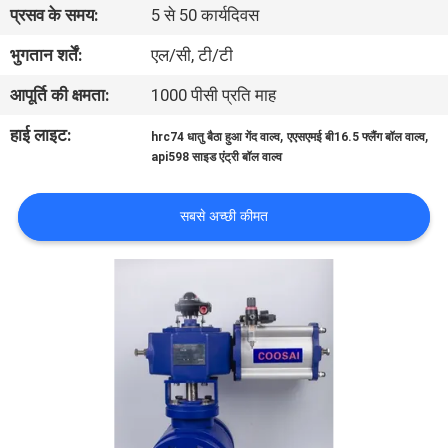
प्रसव के समय:
5 से 50 कार्यदिवस
गुणवत्ता
भुगतान शर्तें:
एल/सी, टी/टी
नियंत्रण
आपूर्ति की क्षमता:
1000 पीसी प्रति माह
हाई लाइट:
,
,
hrc74 धातु बैठा हुआ गेंद वाल्व
एएसएमई बी16.5 फ्लैंग बॉल वाल्व
हमसे
api598 साइड एंट्री बॉल वाल्व
संपर्क
सबसे अच्छी कीमत
करें
समाचार
उद्धरण
मांगें