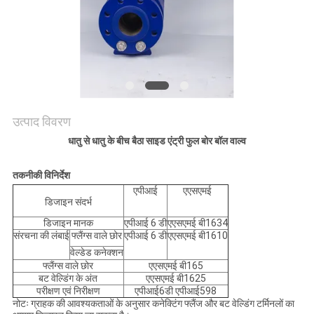
साइटमैप
PRIVACY
POLICY
उत्पाद विवरण
धातु से धातु के बीच बैठा साइड एंट्री फुल बोर बॉल वाल्व
तकनीकी विनिर्देश
एपीआई
एएसएमई
डिजाइन संदर्भ
डिजाइन मानक
एपीआई 6 डी
एएसएमई बी1634
संरचना की लंबाई
फ्लैंग्स वाले छोर
एपीआई 6 डी
एएसएमई बी1610
वेल्डेड कनेक्शन
फ्लैंग्स वाले छोर
एएसएमई बी165
बट वेल्डिंग के अंत
एएसएमई बी1625
परीक्षण एवं निरीक्षण
एपीआई6डी एपीआई598
नोटः ग्राहक की आवश्यकताओं के अनुसार कनेक्टिंग फ्लैंज और बट वेल्डिंग टर्मिनलों का