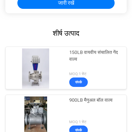
जारी रखें
शीर्ष उत्पाद
150LB वायवीय संचालित गेंद
वाल्व
MOQ:1 सेट
संपर्क
900LB मैनुअल बॉल वाल्व
MOQ:1 सेट
संपर्क