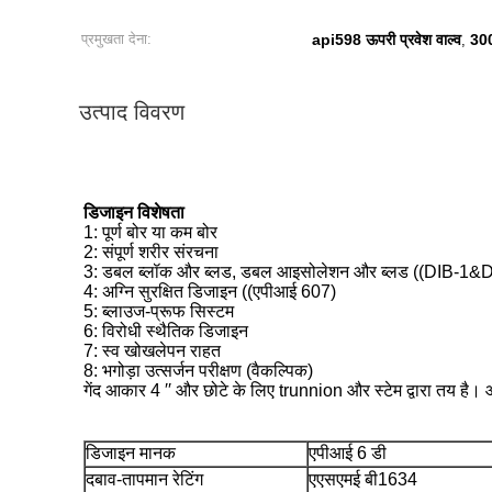
प्रमुखता देना:
api598 ऊपरी प्रवेश वाल्व
300
,
उत्पाद विवरण
डिजाइन विशेषता
1: पूर्ण बोर या कम बोर
2: संपूर्ण शरीर संरचना
3: डबल ब्लॉक और ब्लड, डबल आइसोलेशन और ब्लड ((DIB-1&
4: अग्नि सुरक्षित डिजाइन ((एपीआई 607)
5: ब्लाउज-प्रूफ सिस्टम
6: विरोधी स्थैतिक डिजाइन
7: स्व खोखलेपन राहत
8: भगोड़ा उत्सर्जन परीक्षण (वैकल्पिक)
गेंद आकार 4 ′′ और छोटे के लिए trunnion और स्टेम द्वारा तय है। 
डिजाइन मानक
एपीआई 6 डी
दबाव-तापमान रेटिंग
एएसएमई बी1634