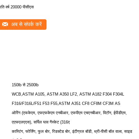
्रति वर्ष 20000 पीसीएस
अब से संपर्क करें
150lb से 2500lb
WCB,ASTM A105, ASTM A350 LF2, ASTM A182 F304 F304L
F316/F316L/F51 F53 F55,ASTM A351 CF8 CF8M CF3M AS
ओरिंग (एफकेएम, एफएफकेएम एनबीआर, एफपीएम एचएनबीआर, विटॉन, ईपीडीएम,
एएफएलएएस), सर्पिल घाव गैस्केट (316ए
कास्टिंग, फोर्जिंग, फुल बोर, रिडक्टेड बोर, इंटीग्रल बॉडी, थ्री-पीसी बॉल वाल्व, साइड