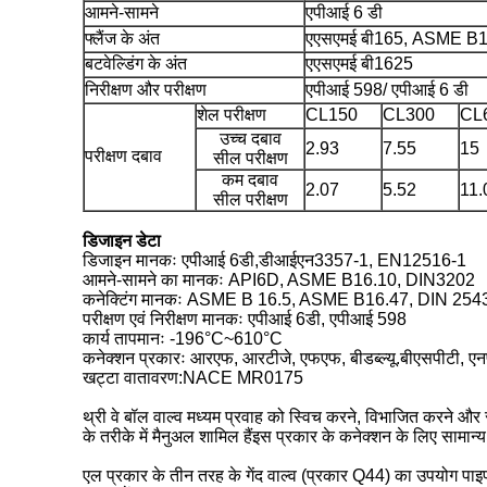
आमने-सामने
एपीआई 6 डी
फ्लैंज के अंत
एएसएमई बी165, ASME B1
बटवेल्डिंग के अंत
एएसएमई बी1625
निरीक्षण और परीक्षण
एपीआई 598/ एपीआई 6 डी
शेल परीक्षण
CL150
CL300
CL
उच्च दबाव
2.93
7.55
15
परीक्षण दबाव
सील परीक्षण
कम दबाव
2.07
5.52
11.
सील परीक्षण
डिजाइन डेटा
डिजाइन मानकः एपीआई 6डी,डीआईएन3357-1, EN12516-1
आमने-सामने का मानकः API6D, ASME B16.10, DIN3202
कनेक्टिंग मानकः ASME B 16.5, ASME B16.47, DIN 254
परीक्षण एवं निरीक्षण मानकः एपीआई 6डी, एपीआई 598
कार्य तापमानः -196°C~610°C
कनेक्शन प्रकारः आरएफ, आरटीजे, एफएफ, बीडब्ल्यू.बीएसपीटी, एन
खट्टा वातावरण:NACE MR0175
थ्री वे बॉल वाल्व मध्यम प्रवाह को स्विच करने, विभाजित करने और 
के तरीके में मैनुअल शामिल हैंइस प्रकार के कनेक्शन के लिए सामान
एल प्रकार के तीन तरह के गेंद वाल्व (प्रकार Q44) का उपयोग पाइपल