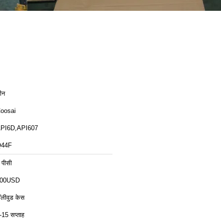
ीन
oosai
PI6D,API607
44F
 पीसी
00USD
ॉलीवुड केस
-15 सप्ताह