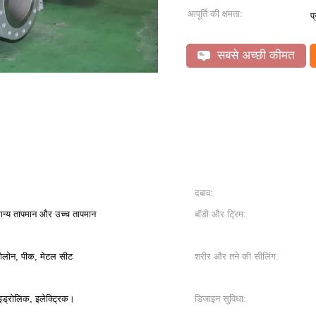
आपूर्ति की क्षमता:
प
सबसे अच्छी कीमत
दबाव:
्य तापमान और उच्च तापमान
बॉडी और ट्रिम:
ोलोन, पीक, मेटल सीट
शरीर और तने की सीलिंग:
ाइड्रोलिक, इलेक्ट्रिक।
डिजाइन सुविधा: