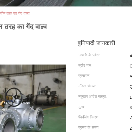
ीन तरह का गेंद वाल्व
 तरह का गेंद वाल्व
बुनियादी जानकारी
उत्पत्ति के प्लेस:
च
ब्रांड नाम:
C
प्रमाणन:
A
मॉडल संख्या:
Q
न्यूनतम आदेश मात्रा:
1
मूल्य:
3
पैकेजिंग विवरण:
प
प्रसव के समय:
2