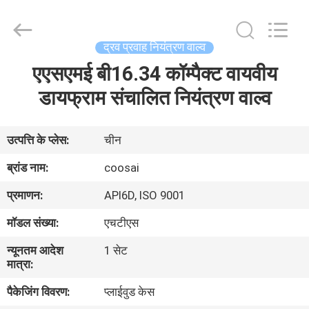
2026
COOSAI
valve
group.
All
द्रव प्रवाह नियंत्रण वाल्व
Rights
Reserved.
एएसएमई बी16.34 कॉम्पैक्ट वायवीय
घर
डायफ्राम संचालित नियंत्रण वाल्व
उत्पाद
उत्पत्ति के प्लेस:
चीन
हमारे
ब्रांड नाम:
coosai
बारे
प्रमाणन:
API6D, ISO 9001
में
मॉडल संख्या:
एचटीएस
न्यूनतम आदेश
1 सेट
कारखाने
मात्रा:
का
पैकेजिंग विवरण:
प्लाईवुड केस
दौरा