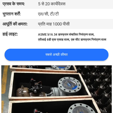
प्रसव के समय:
5 से 20 कार्यदिवस
गुणवत्ता
भुगतान शर्तें:
एल/सी, टी/टी
नियंत्रण
आपूर्ति की क्षमता:
प्रति माह 1000 पीसी
हाई लाइट:
,
ASME b16.34 डायफ्राम संचालित नियंत्रण वाल्व
हमसे
,
एपीआई 6डी द्रव प्रवाह वाल्व
एक सीट डायफ्राम नियंत्रण वाल्व
संपर्क
सबसे अच्छी कीमत
करें
समाचार
उद्धरण
मांगें