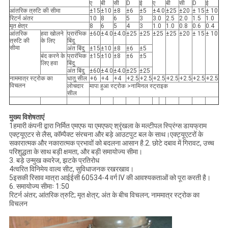
ए
बी
सी
D
ई
ए
बी
सी
D
ई
आंतरिक त्रुटि की सीमा
±15
±10
±8
±6
±5
±4.0
±25
±20
± 15
± 10
रिटर्न अंतर
10
8
6
5
3
3.0
2.5
2.0
1.5
1.0
मृत क्षेत्र
8
6
5
4
3
1.0
1.0
0.8
0.6
0.4
आंतरिक
हवा खोलने
प्रारंभिक
±60
±4.0
±4.0
±25
±25
±25
±25
±20
± 15
± 10
त्रुटि की
के लिए
बिंदु
सीमा
अंत बिंदु
±15
±10
±8
±6
±5
बंद करने के
प्रारंभिक
±15
±10
±8
±6
±5
लिए हवा
बिंदु
अंत बिंदु
±60
±4.0
±4.0
±25
±25
नाममात्र स्ट्रोक का
धातु सील
+6
+4
+4
+2.5
+2.5
+2.5
+2.5
+2.5
+2.5
+2.5
विचलन
लोचदार
मापा हुआ स्ट्रोक >नामिनल स्ट्राइक
सील
मुख्य विशेषताएं
1हमारी कंपनी द्वारा निर्मित एमएफ या एमएफए श्रृंखला के मल्टीपल स्प्रिंग्स डायफ्राम
एक्ट्यूएटर से लैस, कॉम्पैक्ट संरचना और बड़े आउटपुट बल के साथ।एक्ट्यूएटरों के
सकारात्मक और नकारात्मक प्रभावों को बदलना आसान है.2. छोटे दबाव में गिरावट, उच्च
परिशुद्धता के साथ बड़ी क्षमता, और बड़ी समायोज्य सीमा।
3. बड़े उन्मुख कवरेज, झटके प्रतिरोध
4त्वरित विनिमेय वाल्व सीट, सुविधाजनक रखरखाव।
5इसकी रिसाव मात्रा आईईसी 60534-4 वर्ग IV की आवश्यकताओं को पूरा करती है।
6. समायोज्य सीमाः 1:50
रिटर्न अंतर; आंतरिक त्रुटि; मृत क्षेत्र; अंत के बीच विचलन; नाममात्र स्ट्रोक का
विचलन