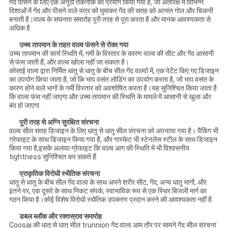
गेंद पीसने के लिए एक अनूठी तकनीक का प्रयोग किया गया है, जो अंतरिक्ष में विभिन्न
दिशाओं में गेंद और पीसने वाले यंत्र को घुमाकर गेंद की सतह को अत्यंत गोल और चिकनी
बनाती है।वाल्व के सघनता समारोह पूरी तरह से पूरा करता है और मानक आवश्यकता से
अधिक है.
उच्च तापमान के तहत वाल्व फंसने से रोका गया
उच्च तापमान की कार्य स्थिति में, गर्मी के विस्तार के कारण वाल्व की सीट और गेंद आसानी
से फंस जाती हैं, और वाल्व खोला नहीं जा सकता है।
कोसाई वाल्व द्वारा निर्मित धातु से धातु के बीच सील गेंद वाल्वों में, एक पेटेंट किए गए डिजाइन
का उपयोग किया जाता है, जो कि भाप वसंत लोडिंग का उपयोग करता है, जो भाप वसंत के
कारण होने वाले भागों के गर्मी विस्तार को अवशोषित करता है।यह सुनिश्चित किया जाता है
कि वाल्व फंस नहीं जाएगा और उच्च तापमान की स्थिति के मामले में आसानी से खुला और
बंद हो जाएगा.
पूरी तरह से अग्नि सुरक्षित संरचना
वाल्व सील सतह डिजाइन के लिए धातु से धातु सील संरचना को अपनाया गया है। पैकिंग भी
ग्रेफाइट के साथ डिजाइन किया गया है, और गास्केट भी स्टेनलेस स्टील के साथ डिजाइन
किया गया है,इसके अलावा ग्रेफाइट कि वाल्व आग की स्थिति में भी विश्वसनीय
tightness सुनिश्चित कर सकते हैं.
प्राकृतिक विरोधी स्थैतिक संरचना
धातु से धातु के बीच सील गेंद वाल्व के साथ अपने शरीर सीट, गेंद, अन्य धातु भागों, और
इतने पर, एक दूसरे के साथ निकट संपर्क, स्वाभाविक रूप से एक स्थिर बिजली मार्ग का
गठन किया है।कोई विशेष विरोधी स्थैतिक उपकरण प्रदान करने की आवश्यकता नहीं है.
डबल ब्लॉक और रक्तस्राव समारोह
Coosai की धातु से धातु सील trunnion गेंद वाल्व आम तौर पर सामने गेंद सील संरचना