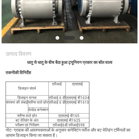
साइटमैप
PRIVACY
POLICY
उत्पाद विवरण
धातु से धातु के बीच बैठा हुआ ट्र्यूनियन प्रकार का बॉल वाल्व
तकनीकी विनिर्देश
एपीआई
एएसएमई
डिजाइन संदर्भ
डिजाइन मानक
एपीआई 6 डी
एएसएमई बी1634
संरचना की लंबाई
फ्लैंग्स वाले छोर
एपीआई 6 डी
एएसएमई बी1610
वेल्डेड कनेक्शन
फ्लैंग्स वाले छोर
एएसएमई बी165
बट वेल्डिंग के अंत
एएसएमई बी1625
परीक्षण एवं निरीक्षण
एपीआई6डी एपीआई598
नोटः ग्राहक की आवश्यकताओं के अनुसार कनेक्टिंग फ्लैंज और बट वेल्डिंग टर्मिनलों का
आयाम डिजाइन किया जा सकता है।