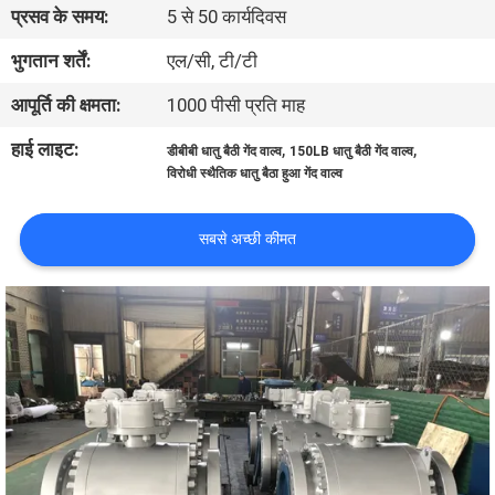
प्रसव के समय:
5 से 50 कार्यदिवस
गुणवत्ता
भुगतान शर्तें:
एल/सी, टी/टी
नियंत्रण
आपूर्ति की क्षमता:
1000 पीसी प्रति माह
हाई लाइट:
,
,
डीबीबी धातु बैठी गेंद वाल्व
150LB धातु बैठी गेंद वाल्व
हमसे
विरोधी स्थैतिक धातु बैठा हुआ गेंद वाल्व
संपर्क
सबसे अच्छी कीमत
करें
समाचार
उद्धरण
मांगें