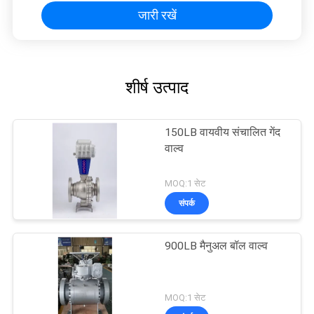
जारी रखें
शीर्ष उत्पाद
150LB वायवीय संचालित गेंद
वाल्व
MOQ:1 सेट
संपर्क
900LB मैनुअल बॉल वाल्व
MOQ:1 सेट