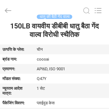
2026
COOSAI
valve
group.
All
धातु की बैठी गेंद वाल्व
Rights
Reserved.
150LB वायवीय डीबीबी धातु बैठा गेंद
घर
वाल्व विरोधी स्थैतिक
उत्पाद
उत्पत्ति के प्लेस:
चीन
हमारे
ब्रांड नाम:
coosai
बारे
प्रमाणन:
API6D, ISO 9001
में
मॉडल संख्या:
Q47Y
न्यूनतम आदेश
1 सेट
कारखाने
मात्रा:
का
पैकेजिंग विवरण:
प्लाईवुड केस
दौरा