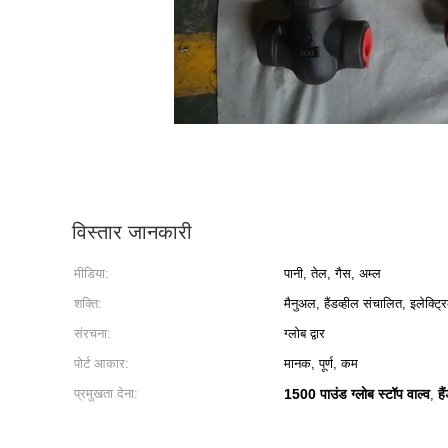
विस्तार जानकारी
मीडिया:
पानी, तेल, गैस, अम्ल
शक्ति:
मैनुअल, हैंडव्हील संचालित, इलेक्ट
संरचना:
ग्लोब द्वार
पोर्ट आकार:
मानक, पूर्ण, कम
प्रमुखता देना:
1500 पाउंड ग्लोब स्टॉप वाल्व
ह
,