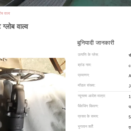
ब वाल्व
ग्लोब वाल्व
बुनियादी जानकारी
उत्पत्ति के प्लेस:
च
ब्रांड नाम:
c
प्रमाणन:
A
मॉडल संख्या:
J
न्यूनतम आदेश मात्रा:
1
पैकेजिंग विवरण:
प
प्रसव के समय:
5
भुगतान शर्तें:
ए