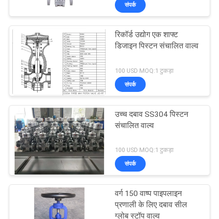
संपर्क
गुणवत्ता
रिकॉर्ड उद्योग एक शाफ्ट
नियंत्रण
37
डिजाइन पिस्टन संचालित वाल्व
ट्रूनियन बॉल वाल्व
100 USD MOQ:1 टुकड़ा
हमसे
संपर्क
संपर्क
करें
उच्च दबाव SS304 पिस्टन
संचालित वाल्व
समाचार
34
100 USD MOQ:1 टुकड़ा
संपर्क
उद्धरण
फ्लोटिंग बॉल वाल्व
मांगें
वर्ग 150 वाष्प पाइपलाइन
प्रणाली के लिए दबाव सील
ग्लोब स्टॉप वाल्व