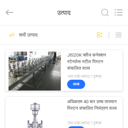
2026
COOSAI
valve
उत्पाद
group.
All
Rights
Reserved.
घर
54
सभी उत्पाद
सेगमेंट बॉल वाल्व
उत्पाद
JIS20K फ्लैंज कनेक्शन
स्टेनलेस स्टील पिस्टन
हमारे
संचालित वाल्व
बारे
100 USD MOQ:1 टुकड़ा
संपर्क
में
45
अधिकतम 40 बार उच्च तापमान
कारखाने
चाकू गेट वाल्व
पिस्टन संचालित नियंत्रण वाल्व
का
100 USD MOQ:1 टुकड़ा
दौरा